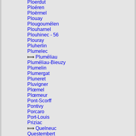
Ploerdut
Ploéren
Ploërmel
Plouay
Plougoumélen
Plouharnel
Plouhinec - 56
Plouray
Pluherlin
Plumelec
⟾
Pluméliau
Pluméliau-Bieuzy
Plumelin
Plumergat
Pluneret
Pluvigner
Plœmel
Plœmeur
Pont-Scorff
Pontivy
Porcaro
Port-Louis
Priziac
⟾
Quelneuc
Questembert