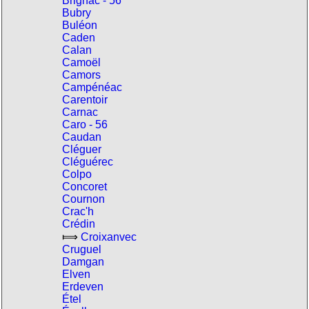
Brignac - 56
Bubry
Buléon
Caden
Calan
Camoël
Camors
Campénéac
Carentoir
Carnac
Caro - 56
Caudan
Cléguer
Cléguérec
Colpo
Concoret
Cournon
Crac'h
Crédin
⟾
Croixanvec
Cruguel
Damgan
Elven
Erdeven
Étel