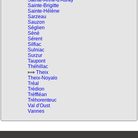
Sainte-Brigitte
Sainte-Hélène
Sarzeau
Sauzon
Séglien
Séné
Sérent
Silfiac
Sulniac
Surzur
Taupont
Théhillac
⟾
Theix
Theix-Noyalo
Tréal
Trédion
Tréffléan
Tréhorenteuc
Val d'Oust
Vannes