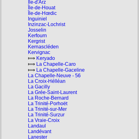
Île-d'Arz
Île-de-Houat
Île-de-Hœdic
Inguiniel
Inzinzac-Lochrist
Josselin
Kerfourn
Kergrist
Kernascléden
Kervignac
⟾
Keryado
⟾
La Chapelle-Caro
⟾
La Chapelle-Gaceline
La Chapelle-Neuve - 56
La Croix-Hélléan
La Gacilly
La Grée-Saint-Laurent
La Roche-Bernard
La Trinité-Porhoët
La Trinité-sur-Mer
La Trinité-Surzur
La Vraie-Croix
Landaul
Landévant
Lanester