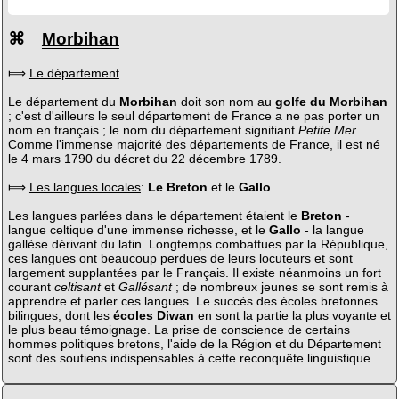
⌘
Morbihan
⟾
Le département
Le département du
Morbihan
doit son nom au
golfe du Morbihan
; c'est d'ailleurs le seul département de France a ne pas porter un
nom en français ; le nom du département signifiant
Petite Mer
.
Comme l'immense majorité des départements de France, il est né
le 4 mars 1790 du décret du 22 décembre 1789.
⟾
Les langues locales
:
Le Breton
et le
Gallo
Les langues parlées dans le département étaient le
Breton
-
langue celtique d'une immense richesse, et le
Gallo
- la langue
gallèse dérivant du latin. Longtemps combattues par la République,
ces langues ont beaucoup perdues de leurs locuteurs et sont
largement supplantées par le Français. Il existe néanmoins un fort
courant
celtisant
et
Gallésant
; de nombreux jeunes se sont remis à
apprendre et parler ces langues. Le succès des écoles bretonnes
bilingues, dont les
écoles Diwan
en sont la partie la plus voyante et
le plus beau témoignage. La prise de conscience de certains
hommes politiques bretons, l'aide de la Région et du Département
sont des soutiens indispensables à cette reconquête linguistique.