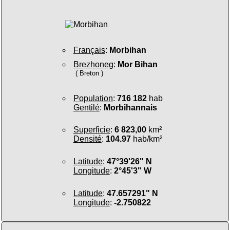
Français
:
Morbihan
Brezhoneg
:
Mor Bihan
( Breton )
Population
:
716 182
hab
Gentilé
:
Morbihannais
Superficie
:
6 823,00
km²
Densité
:
104.97
hab/km²
Latitude
:
47°39'26" N
Longitude
:
2°45'3" W
Latitude
:
47.657291" N
Longitude
:
-2.750822