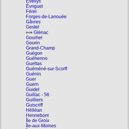
Évellys
Évriguet
Férel
Forges-de-Lanouée
Gâvres
Gestel
⟾
Glénac
Gourhel
Gourin
Grand-Champ
Guégon
Guéhenno
Gueltas
Guéméné-sur-Scorff
Guénin
Guer
Guern
Guidel
Guillac - 56
Guilliers
Guiscriff
Hélléan
Hennebont
Île de Groix
Île-aux-Moines