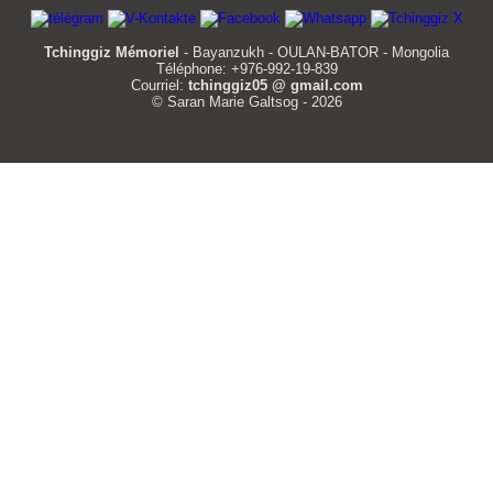
Tchinggiz Mémoriel
- Bayanzukh - OULAN-BATOR - Mongolia
Téléphone: +976-992-19-839
Courriel:
tchinggiz05 @ gmail.com
© Saran Marie Galtsog - 2026