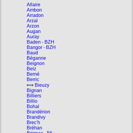
Allaire
Ambon
Arradon
Arzal
Arzon
Augan
Auray
Baden - BZH
Bangor - BZH
Baud
Béganne
Beignon
Belz
Berné
Berric
⟾
Bieuzy
Bignan
Billiers
Billio
Bohal
Brandérion
Brandivy
Brec'h
Bréhan