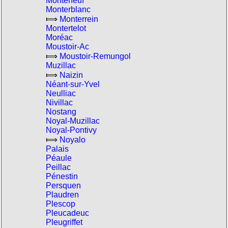
Monteneuf
Monterblanc
⟾
Monterrein
Montertelot
Moréac
Moustoir-Ac
⟾
Moustoir-Remungol
Muzillac
⟾
Naizin
Néant-sur-Yvel
Neulliac
Nivillac
Nostang
Noyal-Muzillac
Noyal-Pontivy
⟾
Noyalo
Palais
Péaule
Peillac
Pénestin
Persquen
Plaudren
Plescop
Pleucadeuc
Pleugriffet