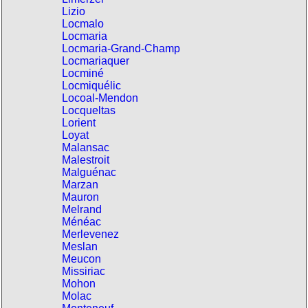
Lizio
Locmalo
Locmaria
Locmaria-Grand-Champ
Locmariaquer
Locminé
Locmiquélic
Locoal-Mendon
Locqueltas
Lorient
Loyat
Malansac
Malestroit
Malguénac
Marzan
Mauron
Melrand
Ménéac
Merlevenez
Meslan
Meucon
Missiriac
Mohon
Molac