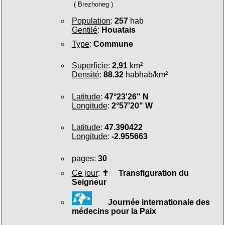
( Brezhoneg )
Population
:
257
hab
Gentilé
:
Houatais
Type
:
Commune
Superficie
:
2,91
km²
Densité
:
88.32
habhab/km²
Latitude
:
47°23'26" N
Longitude
:
2°57'20" W
Latitude
:
47.390422
Longitude
:
-2.955663
pages
:
30
Ce jour
:
✝
Transfiguration du
Seigneur
Journée internationale des
médecins pour la Paix