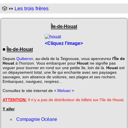
🎲 ⤇
Les trois frères
Île-de-Houat
<Cliquez l'image>
■
Île-de-Houat
Depuis
Quiberon
, au-delà de la Teignouse, vous apercevrez
l'Île de
Houat
à l'horizon. Vous embarquer pour
Houat
ne signifie pas
voguer pour tourner en rond sur une petite île, loin de là.
Houat
est
un dépaysement total, une île qui enchante avec ses paysages
sauvages, son absence de voitures, ses plages et ses rochers.
Embarquez, naviguez, respirez...
Consultez le site internet de <
Melvan
>
ATTENTION:
Il n'y a pas de distributeur de billets sur l'île de Houat.
Y aller
Compagnie Océane