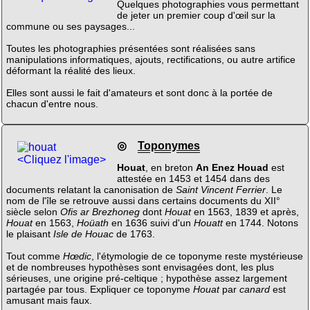
Quelques photographies vous permettant
de jeter un premier coup d'œil sur la
commune ou ses paysages...
Toutes les photographies présentées sont réalisées sans
manipulations informatiques, ajouts, rectifications, ou autre artifice
déformant la réalité des lieux.
Elles sont aussi le fait d'amateurs et sont donc à la portée de
chacun d'entre nous.
◎
Toponymes
<Cliquez l'image>
Houat
, en breton
An Enez Houad
est
attestée en 1453 et 1454 dans des
documents relatant la canonisation de
Saint Vincent Ferrier
. Le
nom de l'île se retrouve aussi dans certains documents du XII°
siècle selon
Ofis ar Brezhoneg
dont
Houat
en 1563, 1839 et après,
Houat
en 1563,
Hoüath
en 1636 suivi d'un
Houatt
en 1744. Notons
le plaisant
Isle de Houac
de 1763.
Tout comme
Hœdic
, l'étymologie de ce toponyme reste mystérieuse
et de nombreuses hypothèses sont envisagées dont, les plus
sérieuses, une origine pré-celtique ; hypothèse assez largement
partagée par tous. Expliquer ce toponyme
Houat
par
canard
est
amusant mais faux.