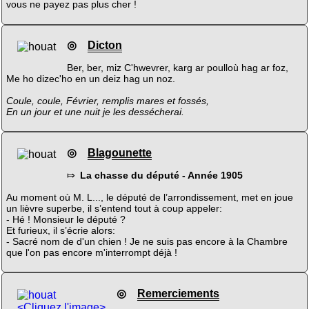
vous ne payez pas plus cher !
◎
Dicton
Ber, ber, miz C'hwevrer, karg ar poulloù hag ar foz,
Me ho dizec'ho en un deiz hag un noz.
Coule, coule, Février, remplis mares et fossés,
En un jour et une nuit je les dessécherai.
◎
Blagounette
⤇
La chasse du député - Année 1905
Au moment où M. L..., le député de l’arrondissement, met en joue
un lièvre superbe, il s’entend tout à coup appeler:
- Hé ! Monsieur le député ?
Et furieux, il s’écrie alors:
- Sacré nom de d'un chien ! Je ne suis pas encore à la Chambre
que l'on pas encore m'interrompt déjà !
◎
Remerciements
<Cliquez l'image>