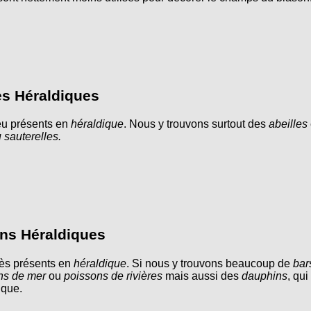
s Héraldiques
eu présents en
héraldique
. Nous y trouvons surtout des
abeilles
 sauterelles.
ns Héraldiques
rès présents en
héraldique
. Si nous y trouvons beaucoup de
bar
ns de mer
ou
poissons de rivières
mais aussi des
dauphins
, qu
ique.