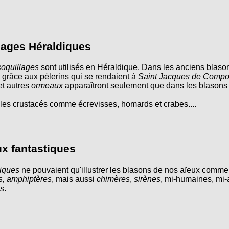
lages Héraldiques
coquillages
sont utilisés en Héraldique. Dans les anciens blaso
 grâce aux pèlerins qui se rendaient à
Saint Jacques de Compo
t autres
ormeaux
apparaîtront seulement que dans les blasons 
 les crustacés comme écrevisses, homards et crabes....
x fantastiques
tiques
ne pouvaient qu'illustrer les blasons de nos aïeux comme
ns, amphiptères
, mais aussi
chimères
,
sirènes
, mi-humaines, mi-
es
.