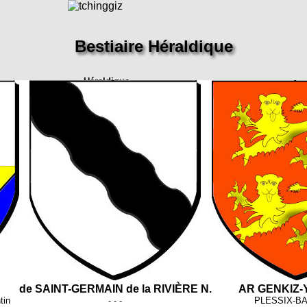
Bestiaire Héraldique
Héraldique
Accueil
Pays
Héraldique
Guides
de SAINT-GERMAIN de la RIVIÈRE N.
AR GENKIZ
tin
- - -
PLESSIX-B