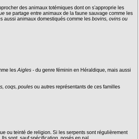
approcher des animaux totémiques dont on s'approprie les
que
se partage entre animaux de la faune sauvage comme les
ais aussi animaux domestiqués comme les
bovins, ovins ou
omme les
Aigles
- du genre féminin en Héraldique, mais aussi
s, coqs, poules
ou autres représentants de ces familles
e ou teinté de religion. Si les serpents sont régulièrement
Ils sont, sauf spécification, posés en pal.