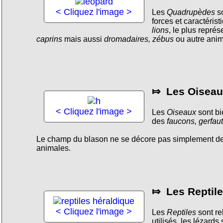
< Cliquez l'image >
Les
Quadrupèdes
so
forces et caractérist
lions
, le plus repr
caprins
mais aussi
dromadaires, zébus
ou autre anim
⤇ Les Oiseau
< Cliquez l'image >
Les
Oiseaux
sont bi
des
faucons, gerfaut
Le champ du blason ne se décore pas simplement de 
animales.
⤇ Les Reptile
< Cliquez l'image >
Les
Reptiles
sont re
utilisés, les lézard