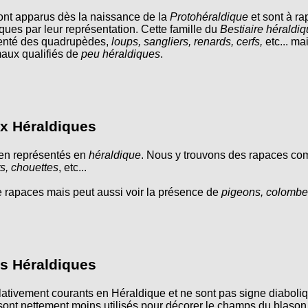
nt apparus dès la naissance de la
Protohéraldique
et sont à r
iques par leur représentation. Cette famille du
Bestiaire héraldi
ésenté des quadrupèdes,
loups, sangliers, renards, cerfs,
etc... m
aux qualifiés de
peu héraldiques
.
x Héraldiques
en représentés en
héraldique
. Nous y trouvons des rapaces c
s, chouettes
, etc...
rapaces mais peut aussi voir la présence de
pigeons, colombe
s Héraldiques
lativement courants en Héraldique et ne sont pas signe diaboliqu
s sont nettement moins utilisés pour décorer le champs du blason. 