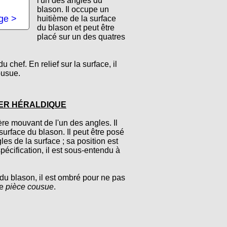
l'un des angles du
blason. Il occupe un
age >
huitième de la surface
du blason et peut être
placé sur un des quatres
 chef. En relief sur la surface, il
ousue.
ER HÉRALDIQUE
re mouvant de l'un des angles. Il
surface du blason. Il peut être posé
es de la surface ; sa position est
pécification, il est sous-entendu à
 du blason, il est ombré pour ne pas
ne
pièce cousue
.