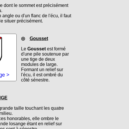
le dont le sommet est précisément
u.
angle ou d'un flanc de l'écu, il faut
le situer précisément.
◎
Gousset
Le
Gousset
est formé
d'une pile soutenue par
une tige de deux
modules de large.
Formant un relief sur
age >
l'écu, il est ombré du
côté sénestre.
NGE
rande taille touchant les quatre
milieu.
es honorables, elle ombre le
nde losange étant en relief sur
ées sont à sénestre.