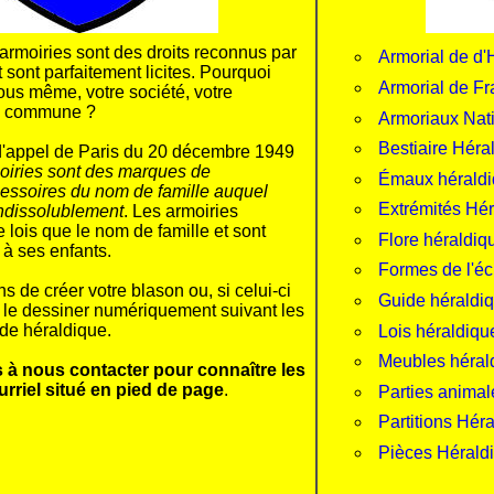
armoiries sont des droits reconnus par
Armorial de d'
t sont parfaitement licites. Pourquoi
Armorial de F
ous même, votre société, votre
re commune ?
Armoriaux Nat
Bestiaire Héra
 d'appel de Paris du 20 décembre 1949
oiries sont des marques de
Émaux hérald
essoires du nom de famille auquel
Extrémités Hé
indissolublement
. Les armoiries
lois que le nom de famille et sont
Flore héraldiq
 à ses enfants.
Formes de l'é
 de créer votre blason ou, si celui-ci
Guide héraldi
s le dessiner numériquement suivant les
de héraldique.
Lois héraldiqu
Meubles héral
 à nous contacter pour connaître les
urriel situé en pied de page
.
Parties animal
Partitions Hér
Pièces Hérald