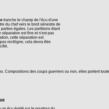
ue
tranche le champ de l'écu d'une
re du chef vers le bord sénestre de
 parties égales. Les partitions étant
 séparation est fine et n'est pas
tion, cette séparation est
t pas rectiligne, cela devra être
ifié.
ions. Compositions des
coups guerriers
ou non, elles portent tout
que
un écu évidé sur le pourtour du