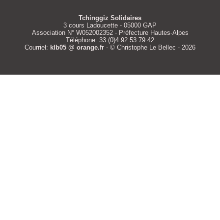
Tchinggiz Solidaires
3 cours Ladoucette - 05000 GAP
Association N° W052002352 - Préfecture Hautes-Alpes
Téléphone: 33 (0)4 92 53 79 42
Courriel:
klb05 @ orange.fr
- © Christophe Le Bellec - 2026