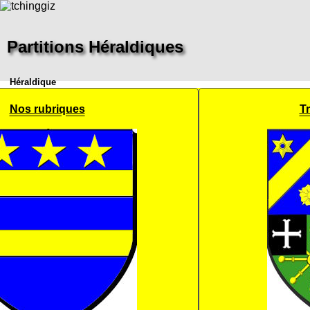
Partitions Héraldiques
Héraldique
Nos rubriques
T
Accueil
Pays
Héraldique
Guides