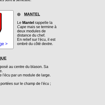
◎
MANTEL
Le
Mantel
rappelle la
Cape
mais se termine à
deux modules de
distance du chef.
En relief sur l'écu, il est
age >
ombré du côté dextre.
QUE
 posé au centre du blason. Sa
e.
de l'écu par un module de large.
portées sur le champ de l'écu ;