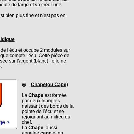
odule de large et va créer une
st bien plus fine et n'est pas en
ldique
s de l'écu et occupe 2 modules sur
 que compte l'écu. Cette pièce de
ée sur l'argent (blanc) ; elle ne
.
◎
Chape(ou Cape)
La
Chape
est formée
par deux triangles
naissant des bords de la
pointe de l'écu et se
rejoignant au milieu du
age >
chef.
La
Chape
, aussi
appelée
cape
et en