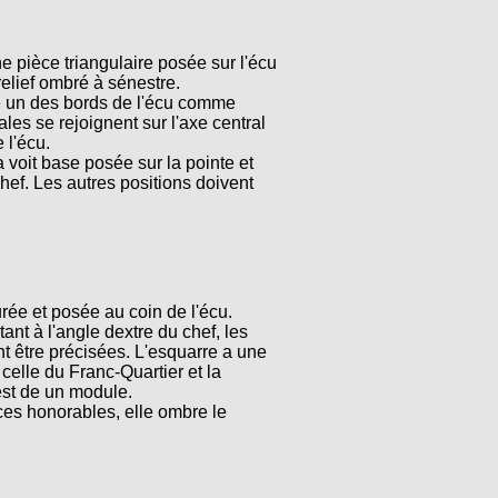
e pièce triangulaire posée sur l'écu
relief ombré à sénestre.
e un des bords de l'écu comme
ales se rejoignent sur l'axe central
 l'écu.
a voit base posée sur la pointe et
ef. Les autres positions doivent
rée et posée au coin de l'écu.
tant à l'angle dextre du chef, les
nt être précisées. L'esquarre a une
celle du Franc-Quartier et la
est de un module.
es honorables, elle ombre le