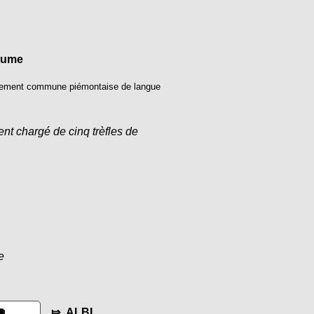
aume
ellement commune piémontaise de langue
ent chargé de cinq trèfles de
e
⤇ ALBI