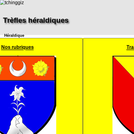
Trèfles héraldiques
Héraldique
Nos rubriques
Tra
Accueil
Pays
Héraldique
Guides