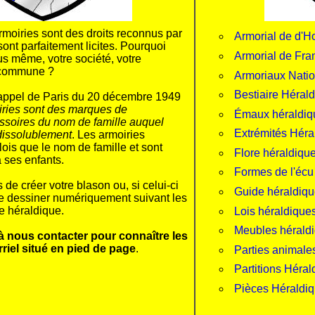
moiries sont des droits reconnus par
Armorial de d'H
 sont parfaitement licites. Pourquoi
Armorial de Fra
us même, votre société, votre
e commune ?
Armoriaux Nati
Bestiaire Héral
d'appel de Paris du 20 décembre 1949
iries sont des marques de
Émaux héraldiq
soires du nom de famille auquel
Extrémités Héra
ndissolublement
. Les armoiries
is que le nom de famille et sont
Flore héraldiqu
 ses enfants.
Formes de l'écu
e créer votre blason ou, si celui-ci
Guide héraldiq
le dessiner numériquement suivant les
e héraldique.
Lois héraldique
Meubles hérald
à nous contacter pour connaître les
rriel situé en pied de page
.
Parties animale
Partitions Héral
Pièces Héraldi