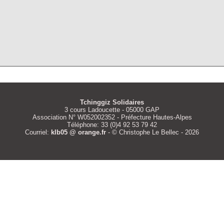
Tchinggiz Solidaires
3 cours Ladoucette - 05000 GAP
Association N° W052002352 - Préfecture Hautes-Alpes
Téléphone: 33 (0)4 92 53 79 42
Courriel:
klb05 @ orange.fr
- © Christophe Le Bellec - 2026