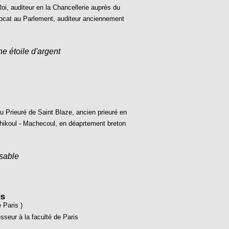
Roi, auditeur en la Chancellerie auprès du
ocat au Parlement, auditeur anciennement
ne étoile d'argent
u Prieuré de Saint Blaze, ancien prieuré en
hikoul - Machecoul, en déaprtement breton
 sable
is
e Paris )
seur à la faculté de Paris