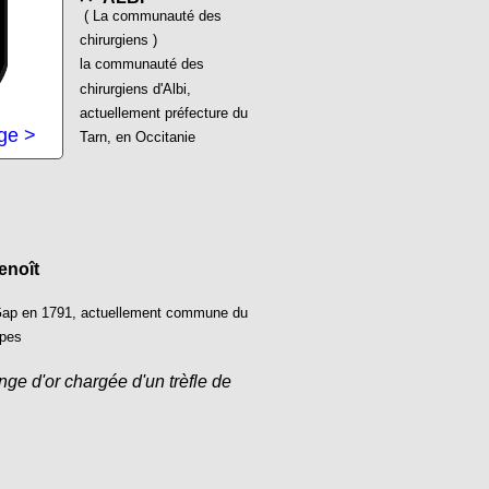
( La communauté des
chirurgiens )
la communauté des
chirurgiens d'Albi,
actuellement préfecture du
age >
Tarn, en Occitanie
noît
Gap en 1791, actuellement commune du
lpes
ge d'or chargée d'un trèfle de