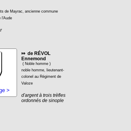
nts de Mayrac, ancienne commune
 l'Aude
r
⤇ de RÉVOL
Ennemond
( Noble homme )
noble homme, lieutenant-
colonel au Régiment de
Valoze
age >
d'argent à trois trèfles
ordonnés de sinople