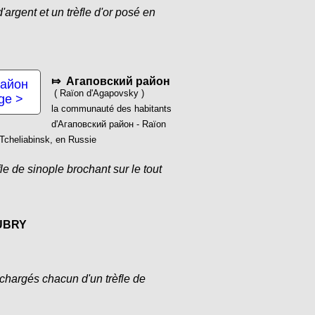
d'argent et un trèfle d'or posé en
⤇ Агаповский район
( Raïon d'Agapovsky )
age >
la communauté des habitants
d'Агаповский район - Raïon
 Tcheliabinsk, en Russie
le de sinople brochant sur le tout
AUBRY
r chargés chacun d'un trèfle de