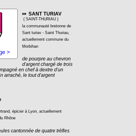
⤇ SANT TURIAV
( SAINT-THURIAU )
la communauté bretonne de
Sant turiav - Saint Thuriau,
actuellement commune du
Morbihan
age >
de pourpre au chevron
d'argent chargé de trois
mpagné en chef à dextre d'un
in arraché, le tout d'argent
e
rand, épicier à Lyon, actuellement
du Rhône
eules cantonnée de quatre trèfles