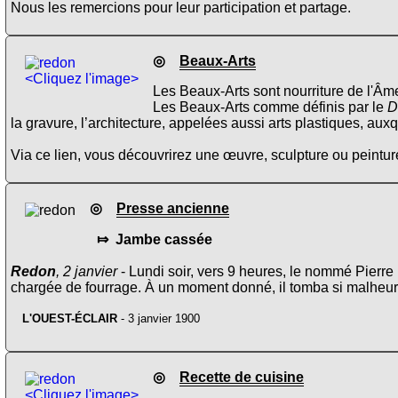
Nous les remercions pour leur participation et partage.
◎
Beaux-Arts
<Cliquez l'image>
Les Beaux-Arts sont nourriture de l'Âme
Les Beaux-Arts comme définis par le
D
la gravure, l’architecture, appelées aussi arts plastiques, aux
Via ce lien, vous découvrirez une œuvre, sculpture ou peinture
◎
Presse ancienne
⤇ Jambe cassée
Redon
, 2 janvier
- Lundi soir, vers 9 heures, le nommé Pierr
chargée de fourrage. À un moment donné, il tomba si malheure
L'OUEST-ÉCLAIR
- 3 janvier 1900
◎
Recette de cuisine
<Cliquez l'image>