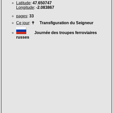
Latitude
:
47.650747
Longitude
:
-2.083867
pages
:
33
Ce jour
:
✝
Transfiguration du Seigneur
Journée des troupes ferroviaires
russes