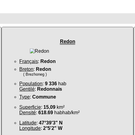
Redon
Français
:
Redon
Breton
:
Redon
( Brezhoneg )
Population
:
9 336
hab
Gentilé
:
Redonnais
Type
:
Commune
Superficie
:
15,09
km²
Densité
:
618.69
habhab/km²
Latitude
:
47°39'3" N
Longitude
:
2°5'2" W