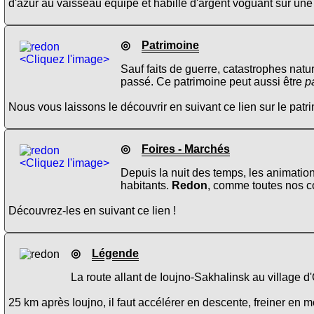
d'azur au vaisseau équipé et habillé d'argent voguant sur u
◎
Patrimoine
<Cliquez l'image>
Sauf faits de guerre, catastrophes natu
passé. Ce patrimoine peut aussi être
p
Nous vous laissons le découvrir en suivant ce lien sur le pat
◎
Foires - Marchés
<Cliquez l'image>
Depuis la nuit des temps, les animation
habitants.
Redon
, comme toutes nos co
Découvrez-les en suivant ce lien !
◎
Légende
La route allant de Ioujno-Sakhalinsk au village d'
25 km après Ioujno, il faut accélérer en descente, freiner en 