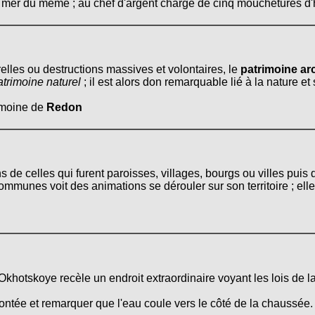
ne mer du même ; au chef d'argent chargé de cinq mouchetures d
relles ou destructions massives et volontaires, le
patrimoine arc
atrimoine naturel
; il est alors don remarquable lié à la nature e
rimoine de
Redon
s de celles qui furent paroisses, villages, bourgs ou villes pui
mmunes voit des animations se dérouler sur son territoire ; ell
Okhotskoye recèle un endroit extraordinaire voyant les lois de l
montée et remarquer que l'eau coule vers le côté de la chaussée.