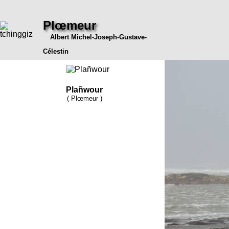
Plœmeur
Albert Michel-Joseph-Gustave-
Célestin
Plañwour
( Plœmeur )