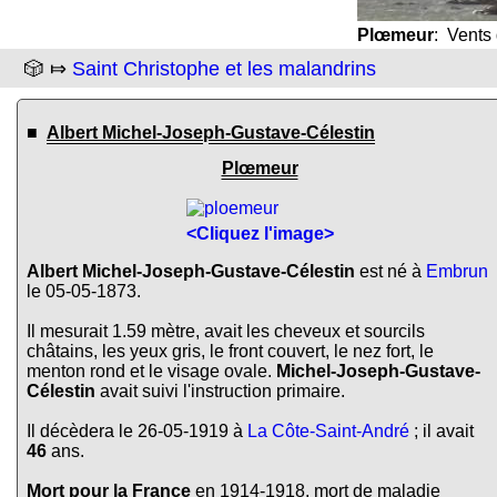
Plœmeur
: Vents 
🎲 ⤇
Saint Christophe et les malandrins
■
Albert Michel-Joseph-Gustave-Célestin
Plœmeur
<Cliquez l'image>
Albert Michel-Joseph-Gustave-Célestin
est né à
Embrun
le 05-05-1873.
Il mesurait 1.59 mètre, avait les cheveux et sourcils
châtains, les yeux gris, le front couvert, le nez fort, le
menton rond et le visage ovale.
Michel-Joseph-Gustave-
Célestin
avait suivi l'instruction primaire.
Il décèdera le 26-05-1919 à
La Côte-Saint-André
; il avait
46
ans.
Mort pour la France
en 1914-1918, mort de maladie