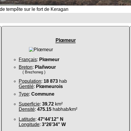
de tempête sur le fort de Keragan
Plœmeur
Français
:
Plœmeur
Breton
:
Plañwour
( Brezhoneg )
Population
:
18 873
hab
Gentilé
:
Plœmeurois
Type
:
Commune
Superficie
:
39,72
km²
Densité
:
475.15
habhab/km²
Latitude
:
47°44'12" N
Longitude
:
3°26'34" W