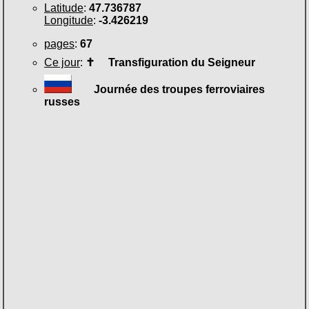
Latitude
:
47.736787
Longitude
:
-3.426219
pages
:
67
Ce jour
:
✝
Transfiguration du Seigneur
Journée des troupes ferroviaires
russes