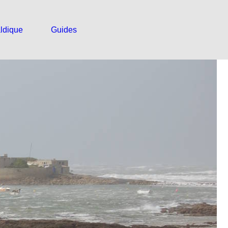
ldique
Guides