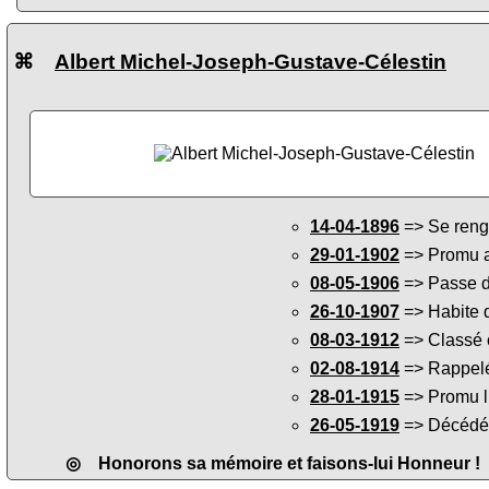
⌘
Albert Michel-Joseph-Gustave-Célestin
14-04-1896
=> Se reng
29-01-1902
=> Promu a
08-05-1906
=> Passe da
26-10-1907
=> Habite 
08-03-1912
=> Classé c
02-08-1914
=> Rappelé 
28-01-1915
=> Promu lie
26-05-1919
=> Décédé d
◎ Honorons sa mémoire et faisons-lui Honneur !