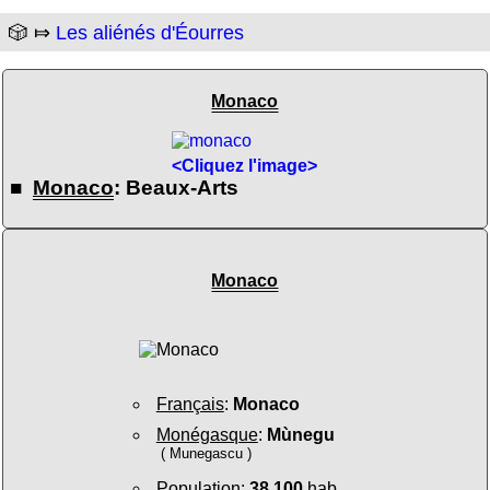
🎲 ⤇
Les aliénés d'Éourres
Monaco
<Cliquez l'image>
■
Monaco
: Beaux-Arts
Monaco
Français
:
Monaco
Monégasque
:
Mùnegu
( Munegascu )
Population
:
38 100
hab