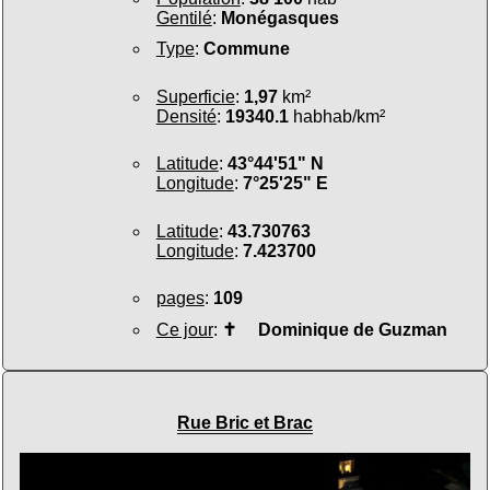
Gentilé
:
Monégasques
Type
:
Commune
Superficie
:
1,97
km²
Densité
:
19340.1
habhab/km²
Latitude
:
43°44'51" N
Longitude
:
7°25'25" E
Latitude
:
43.730763
Longitude
:
7.423700
pages
:
109
Ce jour
:
✝
Dominique de Guzman
Rue Bric et Brac