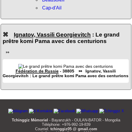
Cap-d'Ail
⌘
Ignatov, Vassili Georgievitch
: Le grand
prêtre komi Pama avec des centurions
⤇
Fédération de Russie
- 38805 ⤇ Ignatov, Vassili
Georgievitch : Le grand prêtre komi Pama avec des centurions
Tchinggiz Mémoriel
- Bayanzukh - OULAN-BATOR - Mongolia
Téléphone: +976-992-19-839
Courriel:
tchinggiz05 @ gmail.com