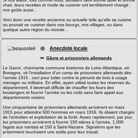
Si nos aïeux, tout comme nous, aimaient faire bonne table et bonne
chair, leurs recettes et mode de cuisiner ont terriblement changé ;
nos goûts aussi...
Voici donc une recette ancienne ou actuelle telle qu'elle se cuisine
ou pouvait se cuisiner dans nos bourgs, nos villages, ou dans
quelque autre région du monde...
◎
Anecdote locale
⤇
Gâvre et prisonniers allemands
Le Gavre
, charmante commune bretonne de Loire-Atlantique, en
Bretagne, vit l'installation d'un camp de prisonniers allemands dès
l'année 1915 ; ceci pour lutter contre la pénurie de bois à usage
ménager ou militaire. En effet, ayant utilisé toutes les réserves du
département, il devenait difficile de chauffer les fours des
boulangers et fournir l'armée ou les civils sans faire appel aux
départements voisins.
Une cinquantaine de prisonniers allemands arrivèrent en mars
1915 pour atteindre 500 hommes en mars 1916. Ils étaient chargés
de l'entretien et exploitation de la forêt. Assez rapidement, par jour,
les prisonniers arrivèrent à fournir 150 stères à l'armée, 1.000
fagots aux nantais et 150 à Saint-Nazaire. Signalons que les
prisonniers touchaient une solde pour leur travail.