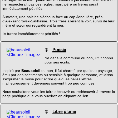
de regarder la mer quand leurs hommes y pêchaient. Malheur à qui
ne respecterait pas ces règles: mari, père ou frères serait
immédiatement pétrifiés.
Autrefois, une baleine s'échoua face au cap Jonquière, près
d'Aleksandrovsk-Sakhaline. Trois frère allèrent la voir, suivis de leur
mère et sœur qui regardèrent la mer.
Ils furent immédiatement pétrifiés !
◎
Poésie
<Cliquez l'image>
Né dans la commune ou non, il fut connu
pour ses écrits.
Inspiré par
Beausoleil
ou non, il fut charmé par quelque paysage,
ému par des sentiments ou sensible à quelque personne, et laissa
s'exprimer la muse pour écrire quelques belles lettres
malheureusement devenues souvent trop peu connues.
Nous souhaitons vous les faire découvrir ou redécouvrir à travers la
page poétique que vous ouvrirez en cliquant ce lien...
◎
Libre plume
<Cliquez l'image>