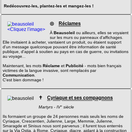
Redécouvrez-les, plantez-les et mangez-les !
◎
Réclames
<Cliquez l'image>
À
Beausoleil
ou ailleurs, elles se voyaient
sur les murs ou panneaux d'affichages.
Elle invitaient à acheter, vantaient un produit, ou étaient support
d'un message quelconque pouvant être information de santé
publique, d'appel à soutien au pays en cas de guerre, ou invitations
au voyage...
Maintenant, les mots
Réclame
et
Publicité
- mots bien français
victimes de la langue invasive, sont remplacés par
Communication
.
C'est bien dommage !
✝
Cyriaque et ses compagnons
Martyrs - IV° siècle
Ils formaient un groupe de 24 personnes mais seuls les noms de
Cyriaque, Crescentien, Julienne, Large, Memmie, Julienne,
Smaragde et Sinisus nous sont parvenus ; il furent tous enterrés
sur la Via Ostia, à Rome. Cyriaque, diacre, aidant à la construction