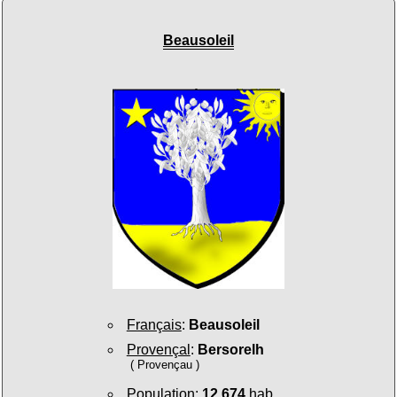
Beausoleil
Français
:
Beausoleil
Provençal
:
Bersorelh
( Provençau )
Population
:
12 674
hab