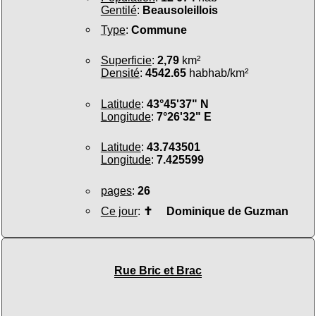
Gentilé
:
Beausoleillois
Type
:
Commune
Superficie
:
2,79
km²
Densité
:
4542.65
habhab/km²
Latitude
:
43°45'37" N
Longitude
:
7°26'32" E
Latitude
:
43.743501
Longitude
:
7.425599
pages
:
26
Ce jour
:
✝
Dominique de Guzman
Rue Bric et Brac