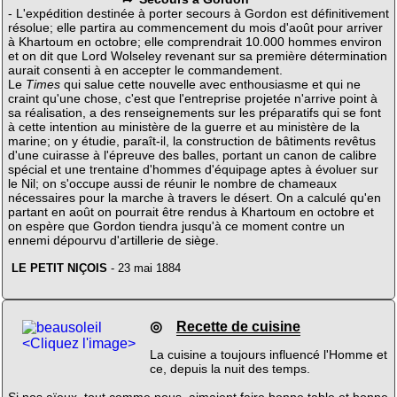
- L'expédition destinée à porter secours à Gordon est définitivement
résolue; elle partira au commencement du mois d'août pour arriver
à Khartoum en octobre; elle comprendrait 10.000 hommes environ
et on dit que Lord Wolseley revenant sur sa première détermination
aurait consenti à en accepter le commandement.
Le
Times
qui salue cette nouvelle avec enthousiasme et qui ne
craint qu'une chose, c'est que l'entreprise projetée n'arrive point à
sa réalisation, a des renseignements sur les préparatifs qui se font
à cette intention au ministère de la guerre et au ministère de la
marine; on y étudie, paraît-il, la construction de bâtiments revêtus
d'une cuirasse à l'épreuve des balles, portant un canon de calibre
spécial et une trentaine d'hommes d'équipage aptes à évoluer sur
le Nil; on s'occupe aussi de réunir le nombre de chameaux
nécessaires pour la marche à travers le désert. On a calculé qu'en
partant en août on pourrait être rendus à Khartoum en octobre et
on espère que Gordon tiendra jusqu'à ce moment contre un
ennemi dépourvu d'artillerie de siège.
LE PETIT NIÇOIS
- 23 mai 1884
◎
Recette de cuisine
<Cliquez l'image>
La cuisine a toujours influencé l'Homme et
ce, depuis la nuit des temps.