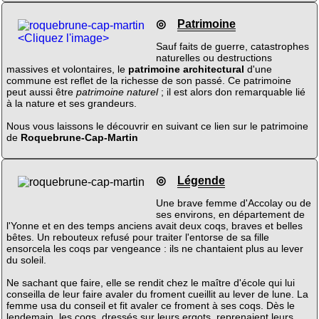
◎
Patrimoine
<Cliquez l'image>
Sauf faits de guerre, catastrophes
naturelles ou destructions
massives et volontaires, le
patrimoine architectural
d'une
commune est reflet de la richesse de son passé. Ce patrimoine
peut aussi être
patrimoine naturel
; il est alors don remarquable lié
à la nature et ses grandeurs.
Nous vous laissons le découvrir en suivant ce lien sur le patrimoine
de
Roquebrune-Cap-Martin
◎
Légende
Une brave femme d'Accolay ou de
ses environs, en département de
l'Yonne et en des temps anciens avait deux coqs, braves et belles
bêtes. Un rebouteux refusé pour traiter l'entorse de sa fille
ensorcela les coqs par vengeance : ils ne chantaient plus au lever
du soleil.
Ne sachant que faire, elle se rendit chez le maître d'école qui lui
conseilla de leur faire avaler du froment cueillit au lever de lune. La
femme usa du conseil et fit avaler ce froment à ses coqs. Dès le
lendemain, les coqs, dressés sur leurs ergots, reprenaient leurs