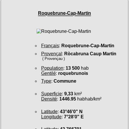
Roquebrune-Cap-Martin
Français
:
Roquebrune-Cap-Martin
Provençal
:
Ròcabruna Caup Martin
( Provençau )
Population
:
13 500
hab
Gentilé
:
roquebrunois
Type
:
Commune
Superficie
:
9,33
km²
Densité
:
1446.95
habhab/km²
Latitude
:
43°46'0" N
Longitude
:
7°28'0" E