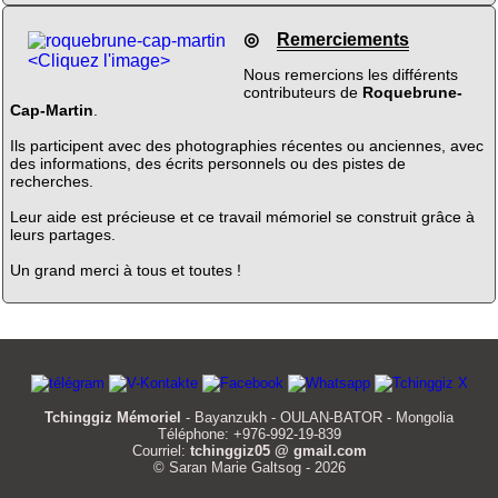
◎
Remerciements
<Cliquez l'image>
Nous remercions les différents
contributeurs de
Roquebrune-
Cap-Martin
.
Ils participent avec des photographies récentes ou anciennes, avec
des informations, des écrits personnels ou des pistes de
recherches.
Leur aide est précieuse et ce travail mémoriel se construit grâce à
leurs partages.
Un grand merci à tous et toutes !
Tchinggiz Mémoriel
- Bayanzukh - OULAN-BATOR - Mongolia
Téléphone: +976-992-19-839
Courriel:
tchinggiz05 @ gmail.com
© Saran Marie Galtsog - 2026