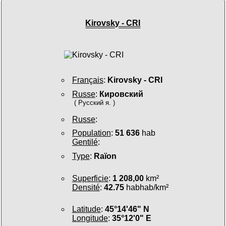
Kirovsky - CRI
Français
:
Kirovsky - CRI
Russe
:
Кировский
( Русский я. )
Russe
:
Population
:
51 636
hab
Gentilé
:
Type
:
Raïon
Superficie
:
1 208,00
km²
Densité
:
42.75
habhab/km²
Latitude
:
45°14'46" N
Longitude
:
35°12'0" E