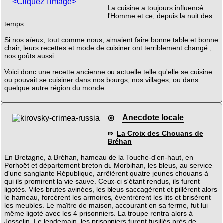
<Cliquez l'image>
La cuisine a toujours influencé
l'Homme et ce, depuis la nuit des
temps.
Si nos aïeux, tout comme nous, aimaient faire bonne table et bonne
chair, leurs recettes et mode de cuisiner ont terriblement changé ;
nos goûts aussi...
Voici donc une recette ancienne ou actuelle telle qu'elle se cuisine
ou pouvait se cuisiner dans nos bourgs, nos villages, ou dans
quelque autre région du monde...
◎
Anecdote locale
⤇
La Croix des Chouans de
Bréhan
En Bretagne, à Bréhan, hameau de la Touche-d'en-haut, en
Porhoët et département breton du Morbihan, les bleus, au service
d'une sanglante République, arrêtèrent quatre jeunes chouans à
qui ils promirent la vie sauve. Ceux-ci s'étant rendus, ils furent
ligotés. Viles brutes avinées, les bleus saccagèrent et pillèrent alors
le hameau, forcèrent les armoires, éventrèrent les lits et brisèrent
les meubles. Le maître de maison, accourant en sa ferme, fut lui
même ligoté avec les 4 prisonniers. La troupe rentra alors à
Josselin. Le lendemain, les prisonniers furent fusillés près de