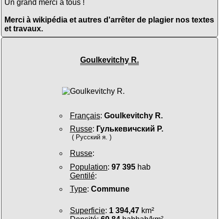
Un grand merci à tous !
Merci à wikipédia et autres d'arrêter de plagier nos textes
et travaux.
Goulkevitchy R.
Français
:
Goulkevitchy R.
Russe
:
Гулькевичский Р.
( Русский я. )
Russe
:
Population
:
97 395
hab
Gentilé
:
Type
:
Commune
Superficie
:
1 394,47
km²