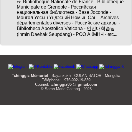
⤇ Bibliothèque Nationale de France - Bibliothèque
Municipale de Grenoble - Российская
национальная библиотека - Base Joconde -
Монгол Улсын Үндэсний Номын Сан - Archives
départementales diverses - Российские архивы -
Bibliotheca Apostolica Vaticana - 인민대학습당
(Inmin Daehak Seupdang) - РОО АКМНЧ - etc...
Tchinggiz Mémoriel
- Bayanzukh - OULAN-BATOR - Mongolia
Téléphone: +976-992-19-839
Courriel:
tchinggiz05 @ gmail.com
© Saran Marie Galtsog - 2026