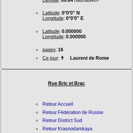
Densité
:
69.84
habhab/km²
Latitude
:
0°0'0" N
Longitude
:
0°0'0" E
Latitude
:
0.000000
Longitude
:
0.000000
pages
:
16
Ce jour
:
✝
Laurent de Rome
Rue Bric et Brac
Retour Accueil
Retour Fédération de Russie
Retour District Sud
Retour Krasnodarskaya