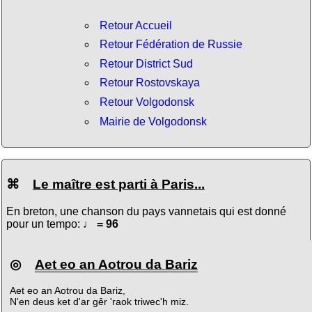
Retour Accueil
Retour Fédération de Russie
Retour District Sud
Retour Rostovskaya
Retour Volgodonsk
Mairie de Volgodonsk
⌘
Le maître est parti à Paris...
En breton, une chanson du pays vannetais qui est donné
pour un tempo:
♩ = 96
◎
Aet eo an Aotrou da Bariz
Aet eo an Aotrou da Bariz,
N'en deus ket d'ar gêr 'raok triwec'h miz.