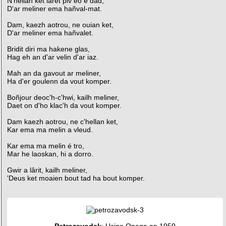
N'hellan ket lâret piv eo e dad,
D'ar meliner ema hañval-mat.
Dam, kaezh aotrou, ne ouian ket,
D'ar meliner ema hañvalet.
Bridit diri ma hakene glas,
Hag eh an d'ar velin d'ar iaz.
Mah an da gavout ar meliner,
Ha d'er goulenn da vout komper.
Boñjour deoc'h-c'hwi, kailh meliner,
Daet on d'ho klac'h da vout komper.
Dam kaezh aotrou, ne c'hellan ket,
Kar ema ma melin a vleud.
Kar ema ma melin é tro,
Mar he laoskan, hi a dorro.
Gwir a lârit, kailh meliner,
'Deus ket moaien bout tad ha bout komper.
Petrozavodsk
: Usine Onega en 1950