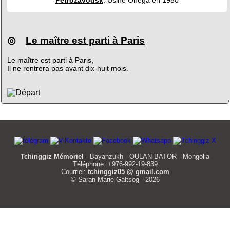
◎
Le maître est parti à Paris
Le maître est parti à Paris,
Il ne rentrera pas avant dix-huit mois.
Tchinggiz Mémoriel
- Bayanzukh - OULAN-BATOR - Mongolia
Téléphone: +976-992-19-839
Courriel:
tchinggiz05 @ gmail.com
© Saran Marie Galtsog - 2026