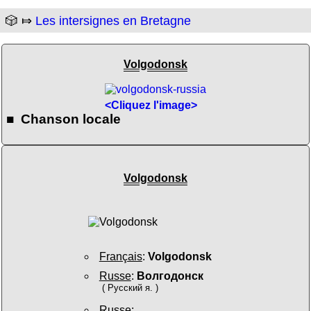
🎲 ⤇
Les intersignes en Bretagne
Volgodonsk
<Cliquez l'image>
■ Chanson locale
Volgodonsk
Français
:
Volgodonsk
Russe
:
Волгодонск
( Русский я. )
Russe
: