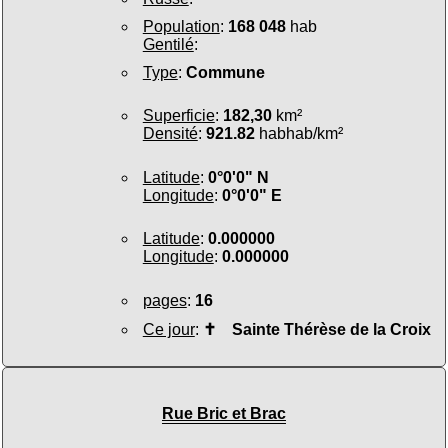
Population
:
168 048
hab
Gentilé
:
Type
:
Commune
Superficie
:
182,30
km²
Densité
:
921.82
habhab/km²
Latitude
:
0°0'0" N
Longitude
:
0°0'0" E
Latitude
:
0.000000
Longitude
:
0.000000
pages
:
16
Ce jour
:
✝
Sainte Thérèse de la Croix
Rue Bric et Brac