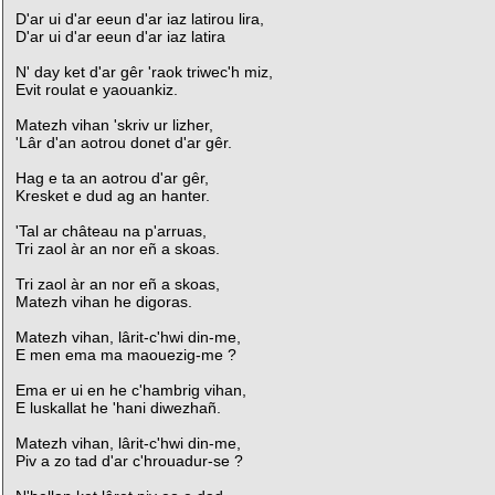
D'ar ui d'ar eeun d'ar iaz latirou lira,
D'ar ui d'ar eeun d'ar iaz latira
N' day ket d'ar gêr 'raok triwec'h miz,
Evit roulat e yaouankiz.
Matezh vihan 'skriv ur lizher,
'Lâr d'an aotrou donet d'ar gêr.
Hag e ta an aotrou d'ar gêr,
Kresket e dud ag an hanter.
'Tal ar château na p'arruas,
Tri zaol àr an nor eñ a skoas.
Tri zaol àr an nor eñ a skoas,
Matezh vihan he digoras.
Matezh vihan, lârit-c'hwi din-me,
E men ema ma maouezig-me ?
Ema er ui en he c'hambrig vihan,
E luskallat he 'hani diwezhañ.
Matezh vihan, lârit-c'hwi din-me,
Piv a zo tad d'ar c'hrouadur-se ?