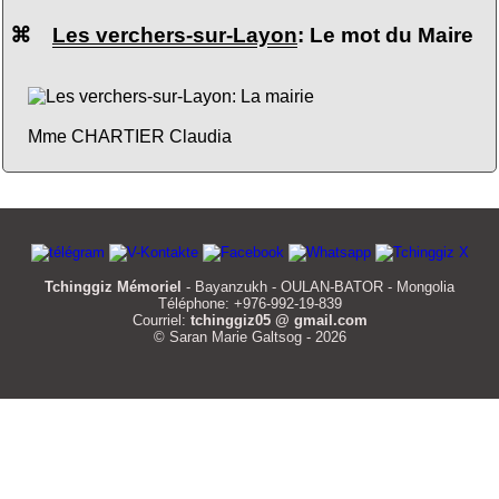
⌘
Les verchers-sur-Layon
: Le mot du Maire
Mme CHARTIER Claudia
Tchinggiz Mémoriel
- Bayanzukh - OULAN-BATOR - Mongolia
Téléphone: +976-992-19-839
Courriel:
tchinggiz05 @ gmail.com
© Saran Marie Galtsog - 2026