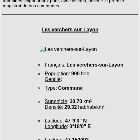
domaines seigneuriaux pour, avec les ans, devenir le premier
magistrat de nos communes.
Les verchers-sur-Layon
Français
:
Les verchers-sur-Layon
Population
:
900
hab
Gentilé
:
Type
:
Commune
Superficie
:
30,70
km²
Densité
:
29.32
habhab/km²
Latitude
:
47°9'0" N
Longitude
:
0°18'0" E
Latitude
:
47.150002