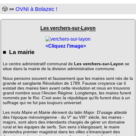
🎲 ⤇
OVNI à Bolazec !
Les verchers-sur-Layon
<Cliquez l'image>
■ La mairie
Le centre administratif communal de
Les verchers-sur-Layon
se
situe dans la mairie de la division administrative commune.
Nous pensons souvent et faussement que les maires sont nés de la
grande et sanglante Révolution de 1789. Fausse croyance car il
existait des maires bien avant cette révolution et nous en trouvons
grand nombre sous l'Ancien Régime. Longtemps, les maires furent
nommés par le Roi. C'est avec la république qu'ils furent élus à un
suffrage qui ne fut pas toujours universel.
Les mots
Maire
et
Mairie
dérivent du latin
Major
. D'usage attesté
dès l'époque mérovingienne - du V° au VIII° siècle, les maires -
majors, sont alors des intendants chargés de gérer un domaine
rural et les équipes de serfs. Son sens s'élargissant, le maire
deviendra premier magistrat dans les villes s'émancipant des