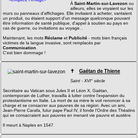
À
Saint-Martin-sur-Lavezon
ou
ailleurs, elles se voyaient sur les
murs ou panneaux d'affichages. Elle invitaient à acheter, vantaient
un produit, ou étaient support d'un message quelconque pouvant
être information de santé publique, d'appel à soutien au pays en
cas de guerre, ou invitations au voyage...
Maintenant, les mots
Réclame
et
Publicité
- mots bien français
victimes de la langue invasive, sont remplacés par
Communication
.
C'est bien dommage !
✝
Gaétan de Thiene
Saint - XVI° siècle
Secrétaire au Vatican sous Jules II et Léon X, Gaétan,
contemporain de Luther, travailla à lutter contre l'expansion du
protestantisme en Italie. La mort de sa mère le voit renoncer à sa
charge et se consacrer aux pauvres de sa région. Avec un ami,
Jean-Pierre Carafa, futur pape Paul IV, il fonde l'Ordre des Théatins
qui se consacraient aux pauvres en menant vie pauvre et austère.
Il meurt à Naples en 1547.