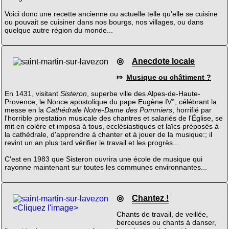
Voici donc une recette ancienne ou actuelle telle qu'elle se cuisine
ou pouvait se cuisiner dans nos bourgs, nos villages, ou dans
quelque autre région du monde...
◎
Anecdote locale
⤇
Musique ou châtiment ?
En 1431, visitant
Sisteron
, superbe ville des Alpes-de-Haute-
Provence, le Nonce apostolique du pape Eugène IV°, célébrant la
messe en la
Cathédrale Notre-Dame des Pommiers
, horrifié par
l'horrible prestation musicale des chantres et salariés de l'Église, se
mit en colère et imposa à tous, ecclésiastiques et laïcs préposés à
la cathédrale, d'apprendre à chanter et à jouer de la musique:; il
revint un an plus tard vérifier le travail et les progrès...
C'est en 1983 que Sisteron ouvrira une école de musique qui
rayonne maintenant sur toutes les communes environnantes...
◎
Chantez !
<Cliquez l'image>
Chants de travail, de veillée,
berceuses ou chants à danser,