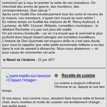
commune qui a reçu le premier la visite de ces messieurs. On
cherchait des armes de guerre, des munitions, des
correspondances. Que sais-je ?
Après avoir fouillé très minutieusement tous les coins et recoins de
la maison, ces messieurs, n'ayant rien trouvé se sont retirés !
En même temps on fouillait les maisons de M. Rémy Audourd, à
Lachamp, de MM. Crouzet, Mélarès, conseillers municipaux ; le
débitant Rochetier n'a pas non plus été oublié.
On est revenu bredouille ; car en n'a trouvé que le sommeil le plus
profond dans lequel étaient plongés ces honnêtes travailleurs.
L'histoire de Don Quichotte est toujours drôle et c'est sans doute
pour nous la rappeler que cette petite promenade militaire a eu lieu
dans la nuit de samedi à dimanche. Nous nous abstenons — et
pour cause de commenter cet acte.
le Réveil de l'Ardéche
- 22 juin 1877
◎
Recette de cuisine
<Cliquez l'image>
La cuisine a toujours influencé
l'Homme et ce, depuis la nuit des
temps.
Si nos aïeux, tout comme nous, aimaient faire bonne table et bonne
chair, leurs recettes et mode de cuisiner ont terriblement changé ;
nos goûts aussi...