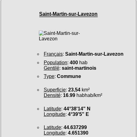
Saint-Martin-sur-Lavezon
Français
:
Saint-Martin-sur-Lavezon
Population
:
400
hab
Gentilé
:
saint-martinois
Type
:
Commune
Superficie
:
23,54
km²
Densité
:
16.99
habhab/km²
Latitude
:
44°38'14" N
Longitude
:
4°39'5" E
Latitude
:
44.637299
Longitude
:
4.651390