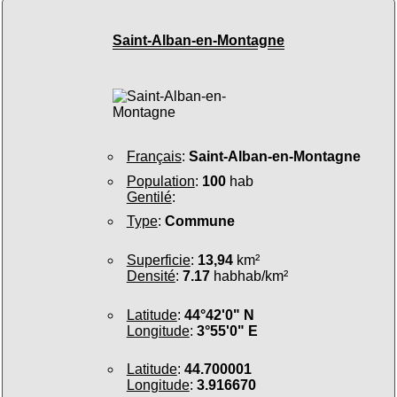
Saint-Alban-en-Montagne
Français
:
Saint-Alban-en-Montagne
Population
:
100
hab
Gentilé
:
Type
:
Commune
Superficie
:
13,94
km²
Densité
:
7.17
habhab/km²
Latitude
:
44°42'0" N
Longitude
:
3°55'0" E
Latitude
:
44.700001
Longitude
:
3.916670