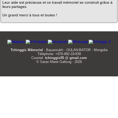
Leur aide est précieuse et ce travail mémoriel se construit grâce à
leurs partages.
Un grand merci à tous et toutes !
Tchinggiz Mémoriel
- Bayanzukh - OULAN-BATOR - Mongolia
Téléphone: +976-992-19-839
Courriel:
tchinggiz05 @ gmail.com
© Saran Marie Galtsog - 2026