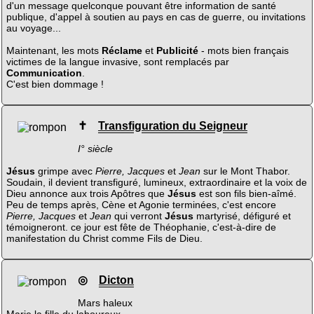
d'un message quelconque pouvant être information de santé
publique, d'appel à soutien au pays en cas de guerre, ou invitations
au voyage...
Maintenant, les mots
Réclame
et
Publicité
- mots bien français
victimes de la langue invasive, sont remplacés par
Communication
.
C'est bien dommage !
✝
Transfiguration du Seigneur
I° siècle
Jésus
grimpe avec
Pierre, Jacques
et
Jean
sur le Mont Thabor.
Soudain, il devient transfiguré, lumineux, extraordinaire et la voix de
Dieu annonce aux trois Apôtres que
Jésus
est son fils bien-aîmé.
Peu de temps après, Cène et Agonie terminées, c'est encore
Pierre, Jacques
et
Jean
qui verront
Jésus
martyrisé, défiguré et
témoigneront. ce jour est fête de Théophanie, c'est-à-dire de
manifestation du Christ comme Fils de Dieu.
◎
Dicton
Mars haleux
Marie la fille du laboureux.