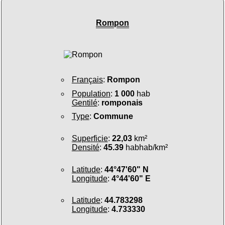
Rompon
Français
:
Rompon
Population
:
1 000
hab
Gentilé
:
romponais
Type
:
Commune
Superficie
:
22,03
km²
Densité
:
45.39
habhab/km²
Latitude
:
44°47'60" N
Longitude
:
4°44'60" E
Latitude
:
44.783298
Longitude
:
4.733330