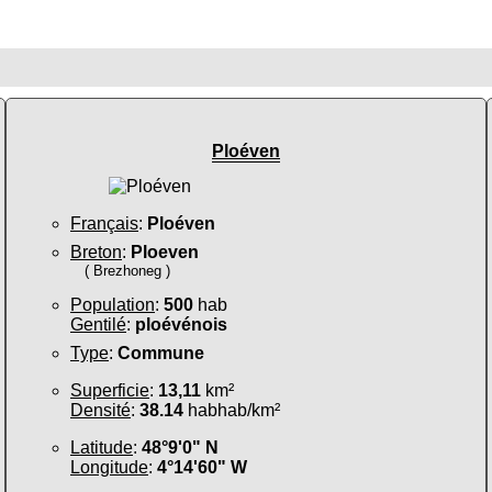
Ploéven
Français
:
Ploéven
Breton
:
Ploeven
( Brezhoneg )
Population
:
500
hab
Gentilé
:
ploévénois
Type
:
Commune
Superficie
:
13,11
km²
Densité
:
38.14
habhab/km²
Latitude
:
48°9'0" N
Longitude
:
4°14'60" W