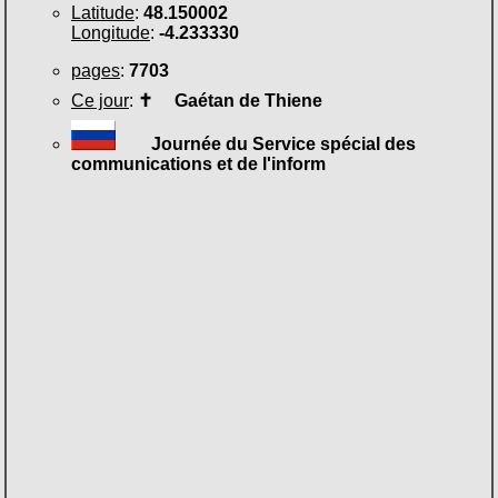
Latitude
:
48.150002
Longitude
:
-4.233330
pages
:
7703
Ce jour
:
✝
Gaétan de Thiene
Journée du Service spécial des
communications et de l'inform