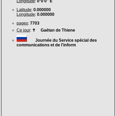
Longitude
:
0°0'0" E
Latitude
:
0.000000
Longitude
:
0.000000
pages
:
7703
Ce jour
:
✝
Gaétan de Thiene
Journée du Service spécial des
communications et de l'inform