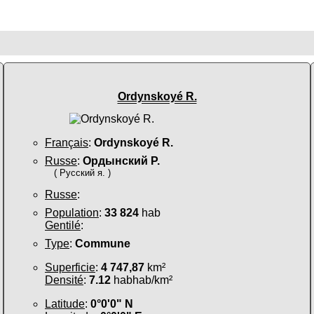
Ordynskoyé R.
Français
:
Ordynskoyé R.
Russe
:
Ордынский Р.
( Русский я. )
Russe
:
Population
:
33 824
hab
Gentilé
:
Type
:
Commune
Superficie
:
4 747,87
km²
Densité
:
7.12
habhab/km²
Latitude
:
0°0'0" N