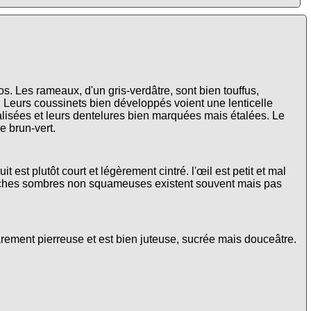
gros. Les rameaux, d'un gris-verdâtre, sont bien touffus,
es. Leurs coussinets bien développés voient une lenticelle
valisées et leurs dentelures bien marquées mais étalées. Le
le brun-vert.
 est plutôt court et légèrement cintré. l'œil est petit et mal
 taches sombres non squameuses existent souvent mais pas
rarement pierreuse et est bien juteuse, sucrée mais douceâtre.