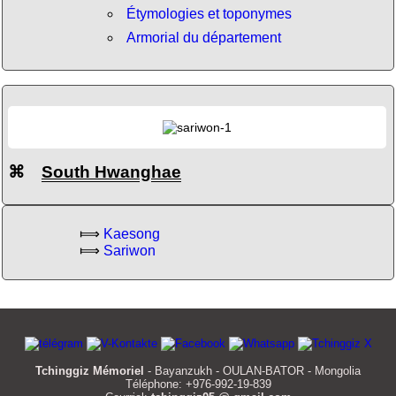
Étymologies et toponymes
Armorial du département
⌘
South Hwanghae
⟾
Kaesong
⟾
Sariwon
Tchinggiz Mémoriel
- Bayanzukh - OULAN-BATOR - Mongolia
Téléphone: +976-992-19-839