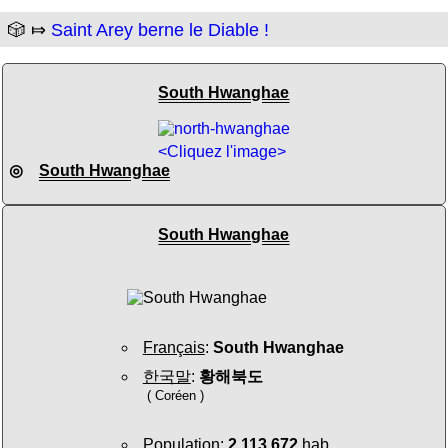
🎲 ⤇
Saint Arey berne le Diable !
South Hwanghae
<Cliquez l'image>
◎
South Hwanghae
South Hwanghae
Français
:
South Hwanghae
한국말
:
황해북도
( Coréen )
Population
:
2 113 672
hab