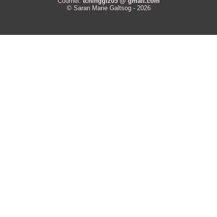
Courriel:
tchinggiz05 @ gmail.com
© Saran Marie Galtsog - 2026