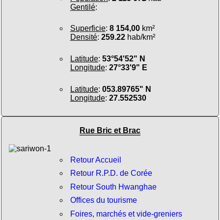
Gentilé
:
Superficie
:
8 154,00
km²
Densité
:
259.22
hab/km²
Latitude
:
53°54'52" N
Longitude
:
27°33'9" E
Latitude
:
053.89765" N
Longitude
:
27.552530
Rue Bric et Brac
Retour Accueil
Retour R.P.D. de Corée
Retour South Hwanghae
Offices du tourisme
Foires, marchés et vide-greniers