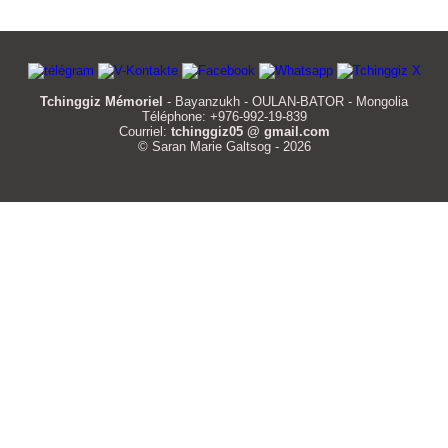
Tchinggiz Mémoriel
- Bayanzukh - OULAN-BATOR - Mongolia
Téléphone: +976-992-19-839
Courriel:
tchinggiz05 @ gmail.com
© Saran Marie Galtsog - 2026