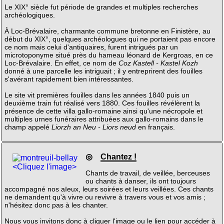
Le XIX° siècle fut période de grandes et multiples recherches
archéologiques.
À Loc-Brévalaire, charmante commune bretonne en Finistère, au
début du XIX°, quelques archéologues qui ne portaient pas encore
ce nom mais celui d'antiquaires, furent intrigués par un
microtoponyme situé près du hameau léonard de Kergroas, en ce
Loc-Brévalaire. En effet, ce nom de
Coz Kastell - Kastel Kozh
donné à une parcelle les intriguait ; il y entreprirent des fouilles
s'avérant rapidement bien intéressantes.
Le site vit premières fouilles dans les années 1840 puis un
deuxième train fut réalisé vers 1880. Ces fouilles révélèrent la
présence de cette villa gallo-romaine ainsi qu'une nécropole et
multiples urnes funéraires attribuées aux gallo-romains dans le
champ appelé
Liorzh an Neu - Liors neud
en français.
◎
Chantez !
<Cliquez l'image>
Chants de travail, de veillée, berceuses
ou chants à danser, ils ont toujours
accompagné nos aïeux, leurs soirées et leurs veillées. Ces chants
ne demandent qu'à vivre ou revivre à travers vous et vos amis ;
n'hésitez donc pas à les chanter.
Nous vous invitons donc à cliquer l'image ou le lien pour accéder à