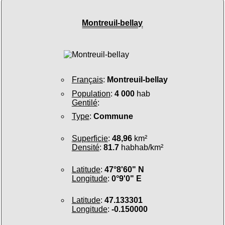
Montreuil-bellay
Français
:
Montreuil-bellay
Population
:
4 000
hab
Gentilé
:
Type
:
Commune
Superficie
:
48,96
km²
Densité
:
81.7
habhab/km²
Latitude
:
47°8'60" N
Longitude
:
0°9'0" E
Latitude
:
47.133301
Longitude
:
-0.150000