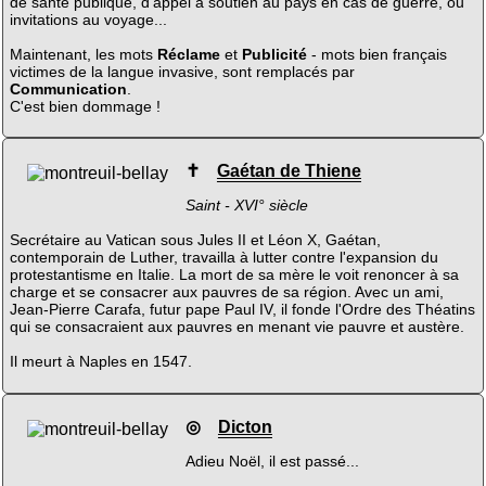
de santé publique, d'appel à soutien au pays en cas de guerre, ou
invitations au voyage...
Maintenant, les mots
Réclame
et
Publicité
- mots bien français
victimes de la langue invasive, sont remplacés par
Communication
.
C'est bien dommage !
✝
Gaétan de Thiene
Saint - XVI° siècle
Secrétaire au Vatican sous Jules II et Léon X, Gaétan,
contemporain de Luther, travailla à lutter contre l'expansion du
protestantisme en Italie. La mort de sa mère le voit renoncer à sa
charge et se consacrer aux pauvres de sa région. Avec un ami,
Jean-Pierre Carafa, futur pape Paul IV, il fonde l'Ordre des Théatins
qui se consacraient aux pauvres en menant vie pauvre et austère.
Il meurt à Naples en 1547.
◎
Dicton
Adieu Noël, il est passé...