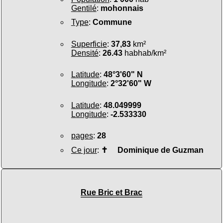
Gentilé
:
mohonnais
Type
:
Commune
Superficie
:
37,83
km²
Densité
:
26.43
habhab/km²
Latitude
:
48°3'60" N
Longitude
:
2°32'60" W
Latitude
:
48.049999
Longitude
:
-2.533330
pages
:
28
Ce jour
:
✝
Dominique de Guzman
Rue Bric et Brac