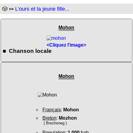
🎲 ⤇
L'ours et la jeune fille...
Mohon
<Cliquez l'image>
■ Chanson locale
Mohon
Français
:
Mohon
Breton
:
Mozhon
( Brezhoneg )
Population
:
1 000
hab