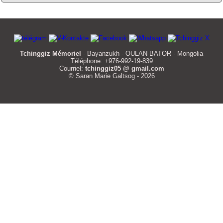
Tchinggiz Mémoriel
- Bayanzukh - OULAN-BATOR - Mongolia
Téléphone: +976-992-19-839
Courriel:
tchinggiz05 @ gmail.com
© Saran Marie Galtsog - 2026