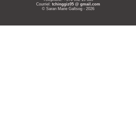
Courriel:
tchinggiz05 @ gmail.com
© Saran Marie Galtsog - 2026