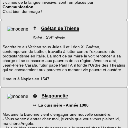
victimes de la langue invasive, sont remplacés par
Communication
.
C'est bien dommage !
✝
Gaétan de Thiene
Saint - XVI° siècle
Secrétaire au Vatican sous Jules II et Léon X, Gaétan,
contemporain de Luther, travailla à lutter contre l'expansion du
protestantisme en Italie. La mort de sa mère le voit renoncer à sa
charge et se consacrer aux pauvres de sa région. Avec un ami,
Jean-Pierre Carafa, futur pape Paul IV, il fonde l'Ordre des Théatins
qui se consacraient aux pauvres en menant vie pauvre et austère.
Il meurt à Naples en 1547.
◎
Blagounette
⤇
La cuisinère - Année 1900
Madame la Baronne vient d'engager une nouvelle cuisinère.
- Vous venez d’entrer chez moi, je crois que vous vous plairez ici,
ma chère Angèle.
- Je suis bien contente de penser que je resterai chez Madame la