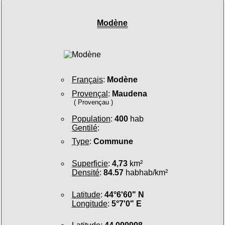
Modène
Français
:
Modène
Provençal
:
Maudena
( Provençau )
Population
:
400
hab
Gentilé
:
Type
:
Commune
Superficie
:
4,73
km²
Densité
:
84.57
habhab/km²
Latitude
:
44°6'60" N
Longitude
:
5°7'0" E