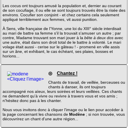
Les cocus ont toujours amusé la population et, dernier au courant
de son cocufiage, il ou elle se sont toujours trouvés être la risée des
environs. Cocufier son conjoint - et chez certains cela seulement
appliqué terriblement aux femmes, vit aussi punition.
À Sens, ville française de l'Yonne, une loi du XIII° siècle interdisait
au mari de battre sa femme s'il la trouvait s'amuser un autre ; par
contre, Madame trouvant son mari jouer à la
bête à deux dos
avec
une autre, était dans son droit total de le battre à volonté. Le mari
volage était aussi - cerise sur le gâteau ! - promené en ville assis
sur un âne, et exhibant, le cas échéant, ses plaies, bosses et
horions...
◎
Chantez !
<Cliquez l'image>
Chants de travail, de veillée, berceuses ou
chants à danser, ils ont toujours
accompagné nos aïeux, leurs soirées et leurs veillées. Ces chants
ne demandent qu'à vivre ou revivre à travers vous et vos amis ;
n'hésitez donc pas à les chanter.
Nous vous invitons donc à cliquer l'image ou le lien pour accéder à
la page concernant les chansons de
Modène
; si non trouvée, vous
découvrirez un chant d'une autre région...