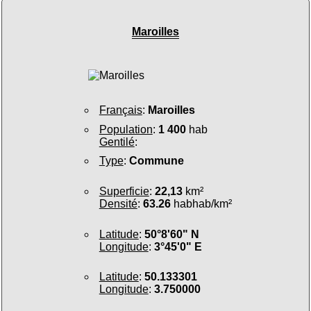
Maroilles
Français
:
Maroilles
Population
:
1 400
hab
Gentilé
:
Type
:
Commune
Superficie
:
22,13
km²
Densité
:
63.26
habhab/km²
Latitude
:
50°8'60" N
Longitude
:
3°45'0" E
Latitude
:
50.133301
Longitude
:
3.750000