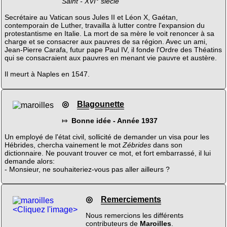
Saint - XVI° siècle
Secrétaire au Vatican sous Jules II et Léon X, Gaétan,
contemporain de Luther, travailla à lutter contre l'expansion du
protestantisme en Italie. La mort de sa mère le voit renoncer à sa
charge et se consacrer aux pauvres de sa région. Avec un ami,
Jean-Pierre Carafa, futur pape Paul IV, il fonde l'Ordre des Théatins
qui se consacraient aux pauvres en menant vie pauvre et austère.
Il meurt à Naples en 1547.
◎
Blagounette
⤇
Bonne idée - Année 1937
Un employé de l'état civil, sollicité de demander un visa pour les
Hébrides, chercha vainement le mot
Zébrides
dans son
dictionnaire. Ne pouvant trouver ce mot, et fort embarrassé, il lui
demande alors:
- Monsieur, ne souhaiteriez-vous pas aller ailleurs ?
◎
Remerciements
<Cliquez l'image>
Nous remercions les différents
contributeurs de
Maroilles
.