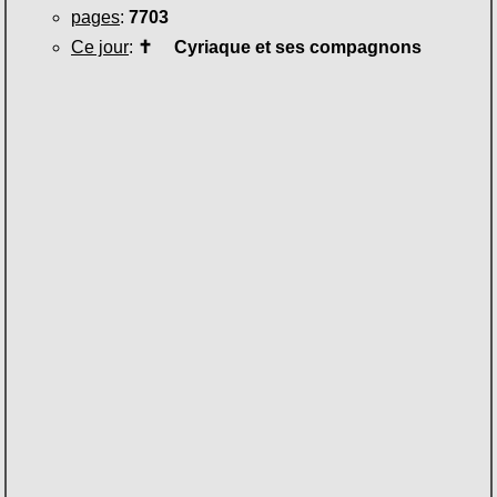
pages
:
7703
Ce jour
:
✝
Cyriaque et ses compagnons