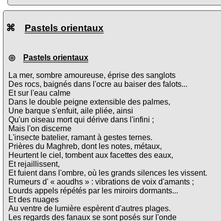
⌘
Pastels orientaux
◎
Pastels orientaux
La mer, sombre amoureuse, éprise des sanglots
Des rocs, baignés dans l'ocre au baiser des falots...
Et sur l'eau calme
Dans le double peigne extensible des palmes,
Une barque s'enfuit, aile pliée, ainsi
Qu'un oiseau mort qui dérive dans l'infini ;
Mais l'on discerne
L'insecte batelier, ramant à gestes ternes.
Prières du Maghreb, dont les notes, métaux,
Heurtent le ciel, tombent aux facettes des eaux,
Et rejaillissent,
Et fuient dans l'ombre, où les grands silences les vissent.
Rumeurs d' « aoudhs » : vibrations de voix d'amants ;
Lourds appels répétés par les miroirs dormants...
Et des nuages
Au ventre de lumière espèrent d'autres plages.
Les regards des fanaux se sont posés sur l'onde