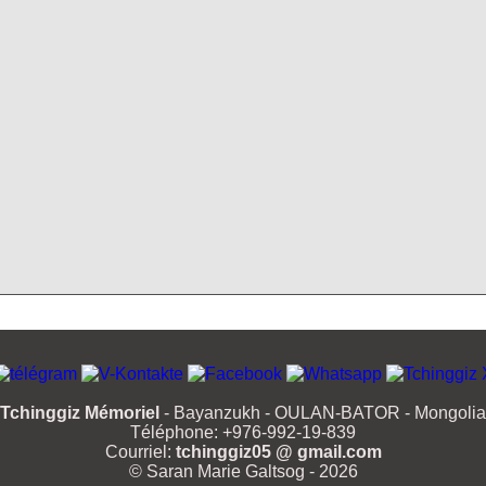
Tchinggiz Mémoriel
- Bayanzukh - OULAN-BATOR - Mongolia
Téléphone: +976-992-19-839
Courriel:
tchinggiz05 @ gmail.com
© Saran Marie Galtsog - 2026