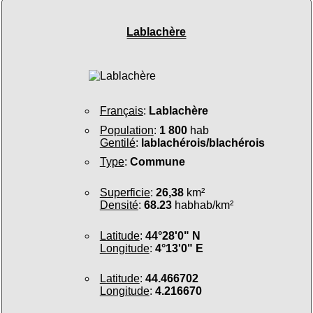
Lablachère
Français
:
Lablachère
Population
:
1 800
hab
Gentilé
:
lablachérois/blachérois
Type
:
Commune
Superficie
:
26,38
km²
Densité
:
68.23
habhab/km²
Latitude
:
44°28'0" N
Longitude
:
4°13'0" E
Latitude
:
44.466702
Longitude
:
4.216670