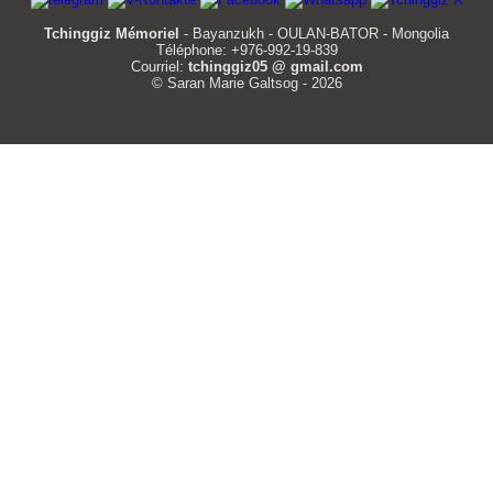
Tchinggiz Mémoriel
- Bayanzukh - OULAN-BATOR - Mongolia
Téléphone: +976-992-19-839
Courriel:
tchinggiz05 @ gmail.com
© Saran Marie Galtsog - 2026