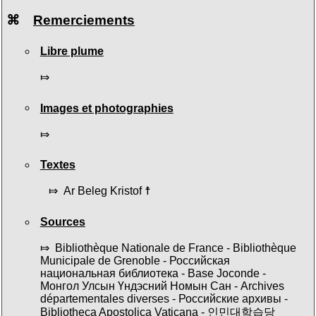
⌘
Remerciements
Libre plume
⤇
Images et photographies
⤇
Textes
⤇ Ar Beleg Kristof ☨
Sources
⤇ Bibliothèque Nationale de France - Bibliothèque
Municipale de Grenoble - Российская
национальная библиотека - Base Joconde -
Монгол Улсын Үндэсний Номын Сан - Archives
départementales diverses - Российские архивы -
Bibliotheca Apostolica Vaticana - 인민대학습당