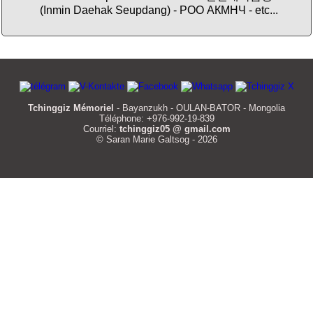
(Inmin Daehak Seupdang) - РОО АКМНЧ - etc...
Tchinggiz Mémoriel
- Bayanzukh - OULAN-BATOR - Mongolia
Téléphone: +976-992-19-839
Courriel:
tchinggiz05 @ gmail.com
© Saran Marie Galtsog - 2026