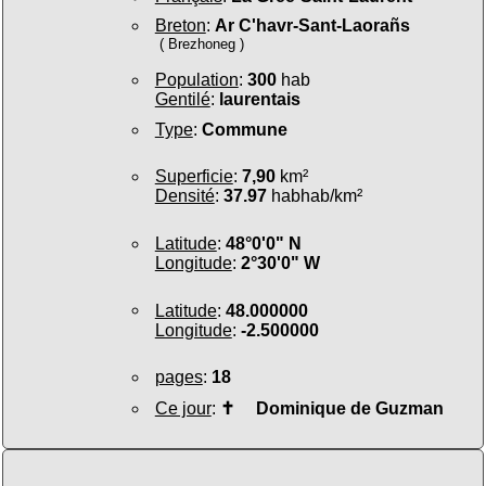
Breton
:
Ar C'havr-Sant-Laorañs
( Brezhoneg )
Population
:
300
hab
Gentilé
:
laurentais
Type
:
Commune
Superficie
:
7,90
km²
Densité
:
37.97
habhab/km²
Latitude
:
48°0'0" N
Longitude
:
2°30'0" W
Latitude
:
48.000000
Longitude
:
-2.500000
pages
:
18
Ce jour
:
✝
Dominique de Guzman