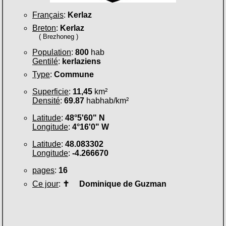
Français
:
Kerlaz
Breton
:
Kerlaz
( Brezhoneg )
Population
:
800
hab
Gentilé
:
kerlaziens
Type
:
Commune
Superficie
:
11,45
km²
Densité
:
69.87
habhab/km²
Latitude
:
48°5'60" N
Longitude
:
4°16'0" W
Latitude
:
48.083302
Longitude
:
-4.266670
pages
:
16
Ce jour
:
✝
Dominique de Guzman