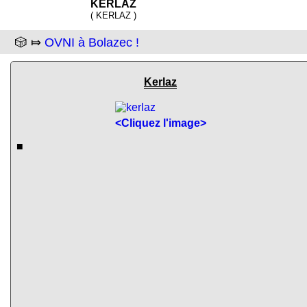
KERLAZ
( KERLAZ )
🎲 ⤇
OVNI à Bolazec !
Kerlaz
<Cliquez l'image>
■