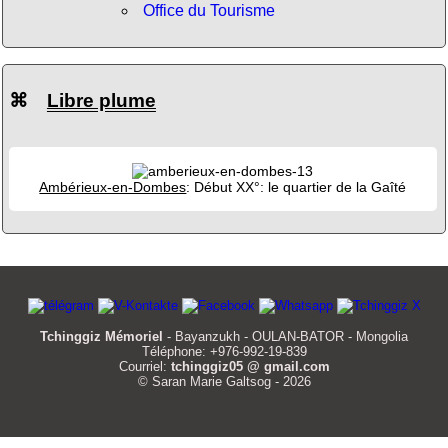
Office du Tourisme
⌘
Libre plume
Ambérieux-en-Dombes
: Début XX°: le quartier de la Gaîté
Tchinggiz Mémoriel
- Bayanzukh - OULAN-BATOR - Mongolia
Téléphone: +976-992-19-839
Courriel:
tchinggiz05 @ gmail.com
© Saran Marie Galtsog - 2026