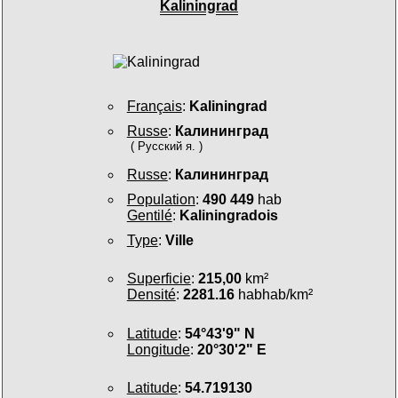
Kaliningrad
Français
:
Kaliningrad
Russe
:
Калининград
( Русский я. )
Russe
:
Калининград
Population
:
490 449
hab
Gentilé
:
Kaliningradois
Type
:
Ville
Superficie
:
215,00
km²
Densité
:
2281.16
habhab/km²
Latitude
:
54°43'9" N
Longitude
:
20°30'2" E
Latitude
:
54.719130