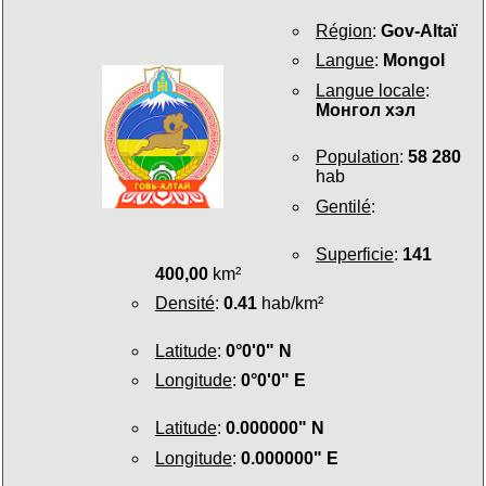
Région
:
Gov-Altaï
Langue
:
Mongol
Langue locale
:
Монгол хэл
Population
:
58 280
hab
Gentilé
:
Superficie
:
141
400,00
km²
Densité
:
0.41
hab/km²
Latitude
:
0°0'0" N
Longitude
:
0°0'0" E
Latitude
:
0.000000" N
Longitude
:
0.000000" E