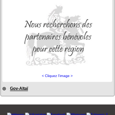
< Cliquez l'image >
◎
Gov-Altaï