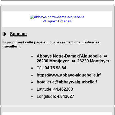
<Cliquez l'image>
◎
Sponsor
Ils propulsent cette page et nous les remercions.
Faites-les
travailler !
.
Abbaye Notre-Dame d'Aiguebelle ⤇
26230 Montjoyer ⤇ 26230 Montjoyer
Tél:
04 75 98 64
https://www.abbaye-aiguebelle.fr/
hotellerie@abbaye-aiguebelle.f
Latitude:
44.462203
Longitude:
4.842627