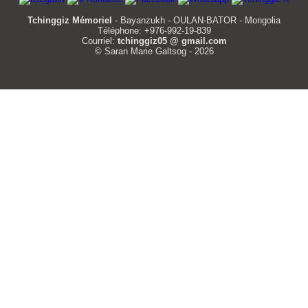
Tchinggiz Mémoriel
- Bayanzukh - OULAN-BATOR - Mongolia
Téléphone: +976-992-19-839
Courriel:
tchinggiz05 @ gmail.com
© Saran Marie Galtsog - 2026