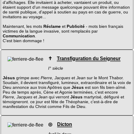
d'affichages. Elle invitaient à acheter, vantaient un produit, ou
étaient support d'un message quelconque pouvant être information
de santé publique, d'appel à soutien au pays en cas de guerre, ou
invitations au voyage...
Maintenant, les mots
Réclame
et
Publicité
- mots bien français
victimes de la langue invasive, sont remplacés par
Communication
.
C'est bien dommage !
✝
Transfiguration du Seigneur
I° siècle
Jésus
grimpe avec
Pierre, Jacques
et
Jean
sur le Mont Thabor.
Soudain, il devient transfiguré, lumineux, extraordinaire et la voix de
Dieu annonce aux trois Apôtres que
Jésus
est son fils bien-aîmé.
Peu de temps après, Cène et Agonie terminées, c'est encore
Pierre, Jacques
et
Jean
qui verront
Jésus
martyrisé, défiguré et
témoigneront. ce jour est fête de Théophanie, c'est-à-dire de
manifestation du Christ comme Fils de Dieu.
◎
Dicton
Avril le doux