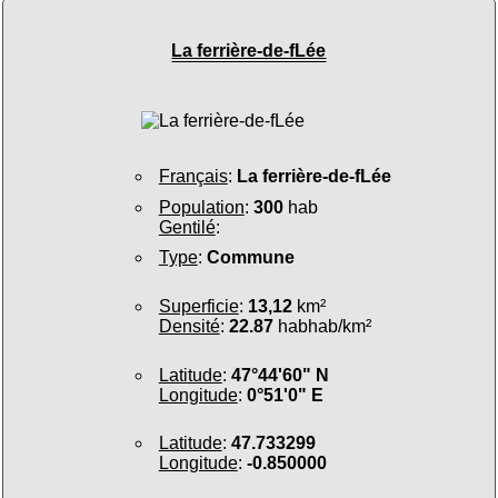
La ferrière-de-fLée
Français
:
La ferrière-de-fLée
Population
:
300
hab
Gentilé
:
Type
:
Commune
Superficie
:
13,12
km²
Densité
:
22.87
habhab/km²
Latitude
:
47°44'60" N
Longitude
:
0°51'0" E
Latitude
:
47.733299
Longitude
:
-0.850000