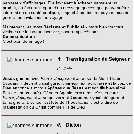
panneaux d'affichages. Elle invitaient à acheter, vantaient un
produit, ou étaient support d'un message quelconque pouvant être
information de santé publique, d'appel à soutien au pays en cas de
guerre, ou invitations au voyage...
Maintenant, les mots
Réclame
et
Publicité
- mots bien français
victimes de la langue invasive, sont remplacés par
Communication
.
C'est bien dommage !
✝
Transfiguration du Seigneur
I° siècle
Jésus
grimpe avec
Pierre, Jacques
et
Jean
sur le Mont Thabor.
Soudain, il devient transfiguré, lumineux, extraordinaire et la voix de
Dieu annonce aux trois Apôtres que
Jésus
est son fils bien-aîmé.
Peu de temps après, Cène et Agonie terminées, c'est encore
Pierre, Jacques
et
Jean
qui verront
Jésus
martyrisé, défiguré et
témoigneront. ce jour est fête de Théophanie, c'est-à-dire de
manifestation du Christ comme Fils de Dieu.
◎
Dicton