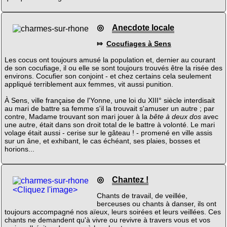
◎
Anecdote locale
⤇
Cocufiages à Sens
Les cocus ont toujours amusé la population et, dernier au courant
de son cocufiage, il ou elle se sont toujours trouvés être la risée des
environs. Cocufier son conjoint - et chez certains cela seulement
appliqué terriblement aux femmes, vit aussi punition.
À Sens, ville française de l'Yonne, une loi du XIII° siècle interdisait
au mari de battre sa femme s'il la trouvait s'amuser un autre ; par
contre, Madame trouvant son mari jouer à la
bête à deux dos
avec
une autre, était dans son droit total de le battre à volonté. Le mari
volage était aussi - cerise sur le gâteau ! - promené en ville assis
sur un âne, et exhibant, le cas échéant, ses plaies, bosses et
horions...
◎
Chantez !
<Cliquez l'image>
Chants de travail, de veillée,
berceuses ou chants à danser, ils ont
toujours accompagné nos aïeux, leurs soirées et leurs veillées. Ces
chants ne demandent qu'à vivre ou revivre à travers vous et vos