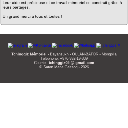
Leur aide est précieuse et ce travail mémoriel se construit grâce à
leurs partages.
Un grand merci à tous et toutes !
Tchinggiz Mémoriel
- Bayanzukh - OULAN-BATOR - Mongolia
Téléphone: +976-992-19-839
Courriel:
tchinggiz05 @ gmail.com
© Saran Marie Galtsog - 2026