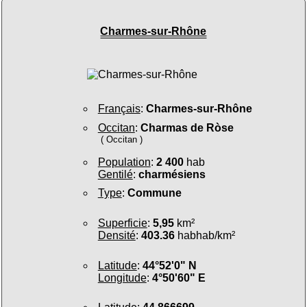
Charmes-sur-Rhône
Français
:
Charmes-sur-Rhône
Occitan
:
Charmas de Ròse
( Occitan )
Population
:
2 400
hab
Gentilé
:
charmésiens
Type
:
Commune
Superficie
:
5,95
km²
Densité
:
403.36
habhab/km²
Latitude
:
44°52'0" N
Longitude
:
4°50'60" E