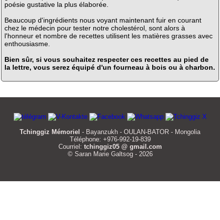
poésie gustative la plus élaborée.
Beaucoup d'ingrédients nous voyant maintenant fuir en courant
chez le médecin pour tester notre cholestérol, sont alors à
l'honneur et nombre de recettes utilisent les matières grasses avec
enthousiasme.
Bien sûr, si vous souhaitez respecter ces recettes au pied de
la lettre, vous serez équipé d'un fourneau à bois ou à charbon.
Tchinggiz Mémoriel
- Bayanzukh - OULAN-BATOR - Mongolia
Téléphone: +976-992-19-839
Courriel:
tchinggiz05 @ gmail.com
© Saran Marie Galtsog - 2026