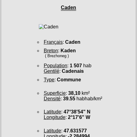
Caden
Français
:
Caden
Breton
:
Kaden
( Brezhoneg )
Population
:
1 507
hab
Gentilé
:
Cadenais
Type
:
Commune
Superficie
:
38,10
km²
Densité
:
39.55
habhab/km²
Latitude
:
47°38'54" N
Longitude
:
2°17'6" W
Latitude
:
47.631577
Longitude
:
-2.284994