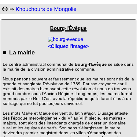
🎲 ⤇
Khouchours de Mongolie
Bourg-l'Évêque
<Cliquez l'image>
■ La mairie
Le centre administratif communal de
Bourg-l'Évêque
se situe dans
la mairie de la division administrative commune.
Nous pensons souvent et faussement que les maires sont nés de la
grande et sanglante Révolution de 1789. Fausse croyance car il
existait des maires bien avant cette révolution et nous en trouvons
grand nombre sous l'Ancien Régime. Longtemps, les maires furent
nommés par le Roi. C'est avec la république qu'ils furent élus à un
suffrage qui ne fut pas toujours universel.
Les mots
Maire
et
Mairie
dérivent du latin
Major
. D'usage attesté
dès l'époque mérovingienne - du V° au VIII° siècle, les maires -
majors, sont alors des intendants chargés de gérer un domaine
rural et les équipes de serfs. Son sens s'élargissant, le maire
deviendra premier magistrat dans les villes s'émancipant des