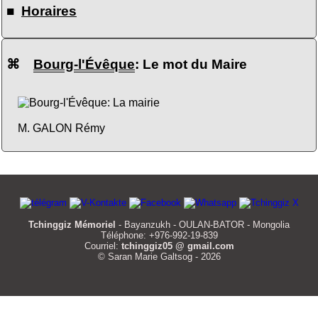
■
Horaires
⌘
Bourg-l'Évêque
: Le mot du Maire
M. GALON Rémy
Tchinggiz Mémoriel
- Bayanzukh - OULAN-BATOR - Mongolia
Téléphone: +976-992-19-839
Courriel:
tchinggiz05 @ gmail.com
© Saran Marie Galtsog - 2026