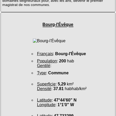
domaines seigneuriaux pour, avec les ans, devenir le premier
magistrat de nos communes.
Bourg-l'Évêque
Français
:
Bourg-l'Évêque
Population
:
200
hab
Gentilé
:
Type
:
Commune
Superficie
:
5,29
km²
Densité
:
37.81
habhab/km²
Latitude
:
47°44'60" N
Longitude
:
1°1'0" W
Latitude
:
47.733299