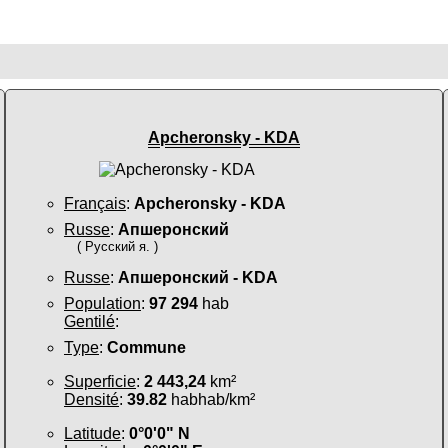
Apcheronsky - KDA
Français
:
Apcheronsky - KDA
Russe
:
Апшеронский
( Русский я. )
Russe
:
Апшеронский - KDA
Population
:
97 294
hab
Gentilé
:
Type
:
Commune
Superficie
:
2 443,24
km²
Densité
:
39.82
habhab/km²
Latitude
:
0°0'0" N