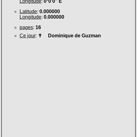
Longitude
:
0°0'0" E
Latitude
:
0.000000
Longitude
:
0.000000
pages
:
16
Ce jour
:
✝
Dominique de Guzman