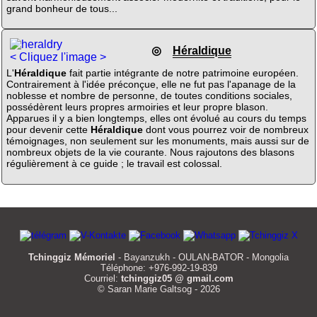
grand bonheur de tous...
◎
Héraldique
< Cliquez l'image >
L'
Héraldique
fait partie intégrante de notre patrimoine européen.
Contrairement à l'idée préconçue, elle ne fut pas l'apanage de la
noblesse et nombre de personne, de toutes conditions sociales,
possédèrent leurs propres armoiries et leur propre blason.
Apparues il y a bien longtemps, elles ont évolué au cours du temps
pour devenir cette
Héraldique
dont vous pourrez voir de nombreux
témoignages, non seulement sur les monuments, mais aussi sur de
nombreux objets de la vie courante. Nous rajoutons des blasons
régulièrement à ce guide ; le travail est colossal.
Tchinggiz Mémoriel
- Bayanzukh - OULAN-BATOR - Mongolia
Téléphone: +976-992-19-839
Courriel:
tchinggiz05 @ gmail.com
© Saran Marie Galtsog - 2026