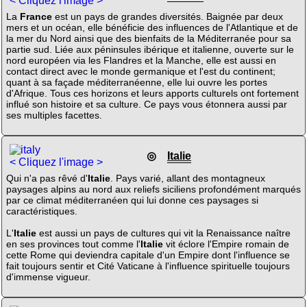
< Cliquez l'image >
La
France
est un pays de grandes diversités. Baignée par deux
mers et un océan, elle bénéficie des influences de l'Atlantique et de
la mer du Nord ainsi que des bienfaits de la Méditerranée pour sa
partie sud. Liée aux péninsules ibérique et italienne, ouverte sur le
nord européen via les Flandres et la Manche, elle est aussi en
contact direct avec le monde germanique et l'est du continent;
quant à sa façade méditerranéenne, elle lui ouvre les portes
d'Afrique. Tous ces horizons et leurs apports culturels ont fortement
influé son histoire et sa culture. Ce pays vous étonnera aussi par
ses multiples facettes.
◎
Italie
< Cliquez l'image >
Qui n'a pas rêvé d'
Italie
. Pays varié, allant des montagneux
paysages alpins au nord aux reliefs siciliens profondément marqués
par ce climat méditerranéen qui lui donne ces paysages si
caractéristiques.
L'
Italie
est aussi un pays de cultures qui vit la Renaissance naître
en ses provinces tout comme l'
Italie
vit éclore l'Empire romain de
cette Rome qui deviendra capitale d'un Empire dont l'influence se
fait toujours sentir et Cité Vaticane à l'influence spirituelle toujours
d'immense vigueur.