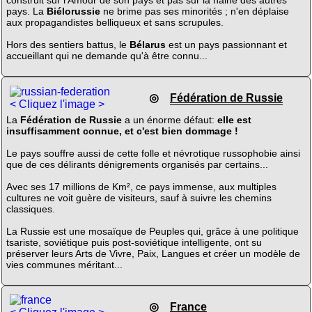
construit sur l'Amour de son pays et pas sur la haine des autres
pays. La
Biélorussie
ne brime pas ses minorités ; n'en déplaise
aux propagandistes belliqueux et sans scrupules.
Hors des sentiers battus, le
Bélarus
est un pays passionnant et
accueillant qui ne demande qu'à être connu...
◎
Fédération de Russie
< Cliquez l'image >
La
Fédération de Russie
a un énorme défaut:
elle est
insuffisamment connue, et c'est bien dommage !
Le pays souffre aussi de cette folle et névrotique russophobie ainsi
que de ces délirants dénigrements organisés par certains...
Avec ses 17 millions de Km², ce pays immense, aux multiples
cultures ne voit guère de visiteurs, sauf à suivre les chemins
classiques.
La Russie est une mosaïque de Peuples qui, grâce à une politique
tsariste, soviétique puis post-soviétique intelligente, ont su
préserver leurs Arts de Vivre, Paix, Langues et créer un modèle de
vies communes méritant...
◎
France