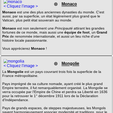
◎
Monaco
< Cliquez l'image >
Monaco
est une des plus anciennes dynasties du monde. C'est
aussi, par sa superficie, un état légèrement plus grand que le
Vatican, plus petit état souverain au monde.
Monaco
est non seulement une
Principauté
attirant les grandes
fortunes de ce monde, mais aussi une
équipe de foot
, un
Grand
Prix
de renommée internationale, et aussi un lieu riche d'une
histoire locale passionnante.
Vous apprécierez
Monaco
!
◎
Mongolie
< Cliquez l'image >
La
Mongolie
est un pays couvrant trois fois la superficie de la
France métropolitaine.
Pays imprégné de sa culture nomade, ayant créé le plus grand
Empire terrestre, il fut remarquablement organisé. La Mongolie se
verra occupée par l'Empire de Chine et perdra sa Liberté en 1636
pour la retrouver le 1° décembre 1911 lors de la Déclaration
d'Indépendance.
Pays de grands espaces, de steppes majestueuses, les Mongols
savent harmonieusement associer modernité et traditions, pour le