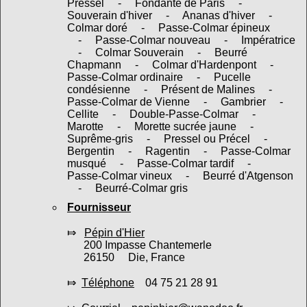
Préssel - Fondante de Paris -
Souverain d'hiver - Ananas d'hiver -
Colmar doré - Passe-Colmar épineux
- Passe-Colmar nouveau - Impératrice
- Colmar Souverain - Beurré
Chapmann - Colmar d'Hardenpont -
Passe-Colmar ordinaire - Pucelle
condésienne - Présent de Malines -
Passe-Colmar de Vienne - Gambrier -
Cellite - Double-Passe-Colmar -
Marotte - Morette sucrée jaune -
Suprême-gris - Pressel ou Précel -
Bergentin - Ragentin - Passe-Colmar
musqué - Passe-Colmar tardif -
Passe-Colmar vineux - Beurré d'Atgenson
- Beurré-Colmar gris
Fournisseur
⤇
Pépin d'Hier
200 Impasse Chantemerle
26150 Die, France
⤇
Téléphone
04 75 21 28 91