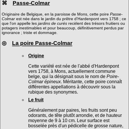
⌘
Passe-Colmar
Originaire de Belgique, en la paroisse de Mons, cette poire
Passe-
Colmar
est née dans le jardin du prêtre d'Hardenpont vers 1758 ; ce
que l'on appelle les
jardins de curés
recèlent des trésors fruitiers ou
potagers inestimables et pour beaucoup, définitivement perdus par
ignorance ; triste et dommage.
◎
La poire Passe-Colmar
Origine
Cette variété est née de l'abbé d'Hardenpont
vers 1758, à Mons, actuellement commune
belge, qui la désignait sous le nom de
Poire-
Colmar épineux
. Méritante, cette poire connaÏt
différentes appellations à découvrir sous la
rubique des synonymes.
Le fruit
Généralement par paires, les fruits sont peu
odorants, de tête plutôt arrondie, et de hauteur
moyenne de 9 à 10 cm. Leur surface est
bosselée près d'un pédicelle de grosse nature,