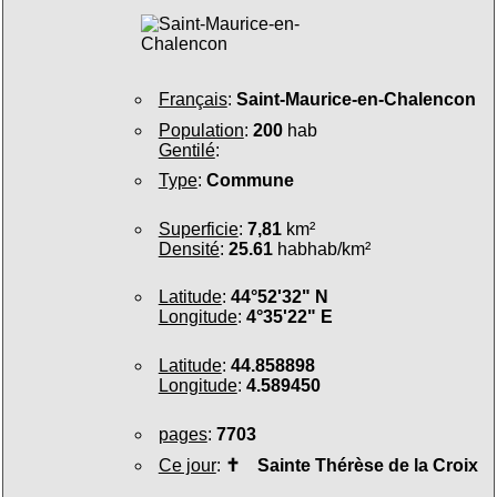
Français
:
Saint-Maurice-en-Chalencon
Population
:
200
hab
Gentilé
:
Type
:
Commune
Superficie
:
7,81
km²
Densité
:
25.61
habhab/km²
Latitude
:
44°52'32" N
Longitude
:
4°35'22" E
Latitude
:
44.858898
Longitude
:
4.589450
pages
:
7703
Ce jour
:
✝
Sainte Thérèse de la Croix