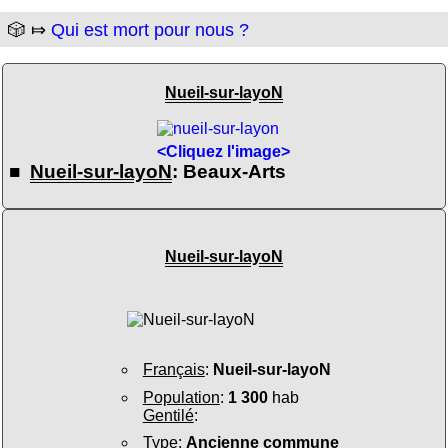
🎲 ⤇
Qui est mort pour nous ?
Nueil-sur-layoN
<Cliquez l'image>
■
Nueil-sur-layoN
: Beaux-Arts
Nueil-sur-layoN
Français
:
Nueil-sur-layoN
Population
:
1 300
hab
Gentilé
:
Type
:
Ancienne commune