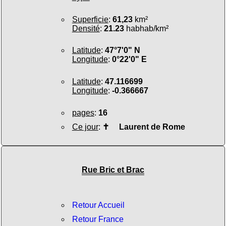
Superficie
:
61,23
km²
Densité
:
21.23
habhab/km²
Latitude
:
47°7'0" N
Longitude
:
0°22'0" E
Latitude
:
47.116699
Longitude
:
-0.366667
pages
:
16
Ce jour
:
✝
Laurent de Rome
Rue Bric et Brac
Retour Accueil
Retour France