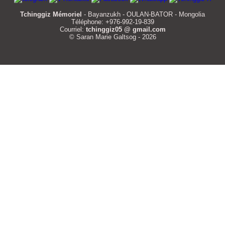
Tchinggiz Mémoriel
- Bayanzukh - OULAN-BATOR - Mongolia
Téléphone: +976-992-19-839
Courriel:
tchinggiz05 @ gmail.com
© Saran Marie Galtsog - 2026