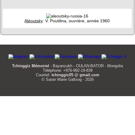
Aléoutsky
: V. Poutilina, ouvrière, année 1960
Tchinggiz Mémoriel
- Bayanzukh - OULAN-BATOR - Mongolia
Téléphone: +976-992-19-839
Courriel:
tchinggiz05 @ gmail.com
© Saran Marie Galtsog - 2026