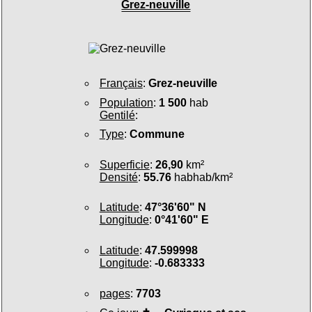
Grez-neuville
Français
:
Grez-neuville
Population
:
1 500
hab
Gentilé
:
Type
:
Commune
Superficie
:
26,90
km²
Densité
:
55.76
habhab/km²
Latitude
:
47°36'60" N
Longitude
:
0°41'60" E
Latitude
:
47.599998
Longitude
:
-0.683333
pages
:
7703