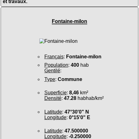
et travaux.
Fontaine-milon
Français
:
Fontaine-milon
Population
:
400
hab
Gentilé
:
Type
:
Commune
Superficie
:
8,46
km²
Densité
:
47.28
habhab/km²
Latitude
:
47°30'0" N
Longitude
:
0°15'0" E
Latitude
:
47.500000
Longitude
:
-0.250000