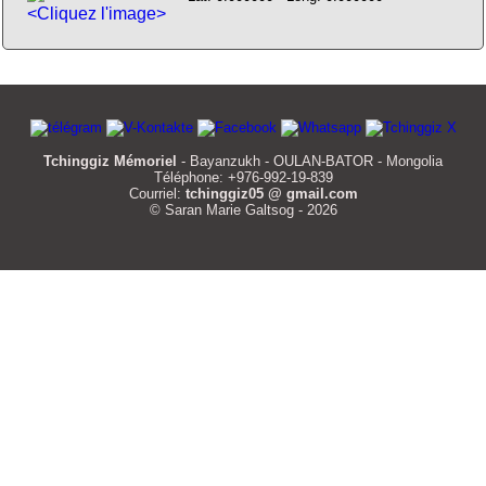
<Cliquez l'image>
Tchinggiz Mémoriel
- Bayanzukh - OULAN-BATOR - Mongolia
Téléphone: +976-992-19-839
Courriel:
tchinggiz05 @ gmail.com
© Saran Marie Galtsog - 2026