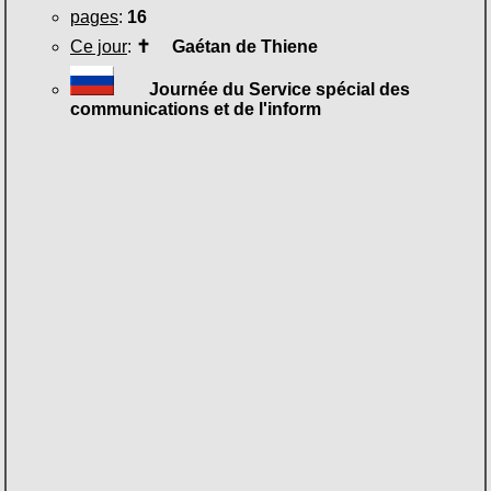
pages
:
16
Ce jour
:
✝
Gaétan de Thiene
Journée du Service spécial des
communications et de l'inform