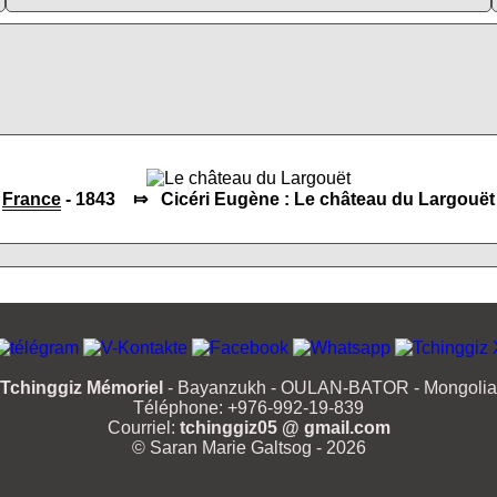
France
- 1843 ⤇ Cicéri Eugène : Le château du Largouët
Tchinggiz Mémoriel
- Bayanzukh - OULAN-BATOR - Mongolia
Téléphone: +976-992-19-839
Courriel:
tchinggiz05 @ gmail.com
© Saran Marie Galtsog - 2026