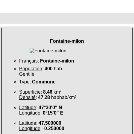
Fontaine-milon
Français
:
Fontaine-milon
Population
:
400
hab
Gentilé
:
Type
:
Commune
Superficie
:
8,46
km²
Densité
:
47.28
habhab/km²
Latitude
:
47°30'0" N
Longitude
:
0°15'0" E
Latitude
:
47.500000
Longitude
:
-0.250000