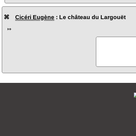
⌘
Cicéri Eugène
: Le château du Largouët
⤇