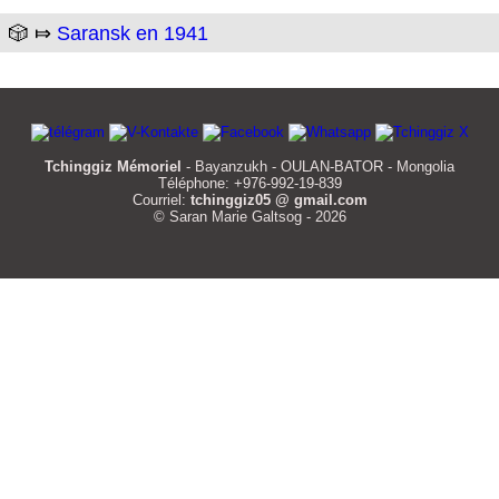
🎲 ⤇
Saransk en 1941
Tchinggiz Mémoriel
- Bayanzukh - OULAN-BATOR - Mongolia
Téléphone: +976-992-19-839
Courriel:
tchinggiz05 @ gmail.com
© Saran Marie Galtsog - 2026