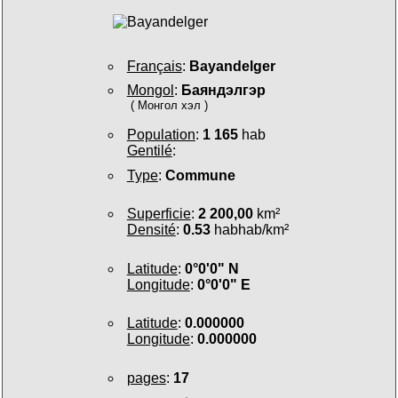
Français
:
Bayandelger
Mongol
:
Баяндэлгэр
( Монгол хэл )
Population
:
1 165
hab
Gentilé
:
Type
:
Commune
Superficie
:
2 200,00
km²
Densité
:
0.53
habhab/km²
Latitude
:
0°0'0" N
Longitude
:
0°0'0" E
Latitude
:
0.000000
Longitude
:
0.000000
pages
:
17