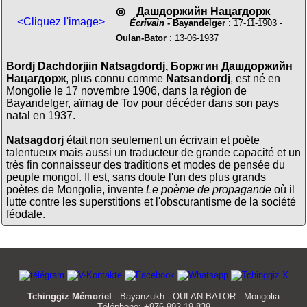
◎
Дашдоржийн Нацагдорж
<Cliquez l'image>
Écrivain
- Bayandelger
: 17-11-1903 -
Oulan-Bator
: 13-06-1937
Bordj Dachdorjiin Natsagdordj, Боржгин Дашдоржийн
Нацагдорж
, plus connu comme
Natsandordj
, est né en
Mongolie le 17 novembre 1906, dans la région de
Bayandelger, aïmag de Tov pour décéder dans son pays
natal en 1937.
Natsagdorj
était non seulement un écrivain et poète
talentueux mais aussi un traducteur de grande capacité et un
très fin connaisseur des traditions et modes de pensée du
peuple mongol. Il est, sans doute l'un des plus grands
poètes de Mongolie, invente
Le poème de propagande
où il
lutte contre les superstitions et l'obscurantisme de la société
féodale.
Tchinggiz Mémoriel
- Bayanzukh - OULAN-BATOR - Mongolia
Téléphone: +976-992-19-839