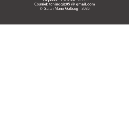
Courriel:
tchinggiz05 @ gmail.com
© Saran Marie Galtsog - 2026